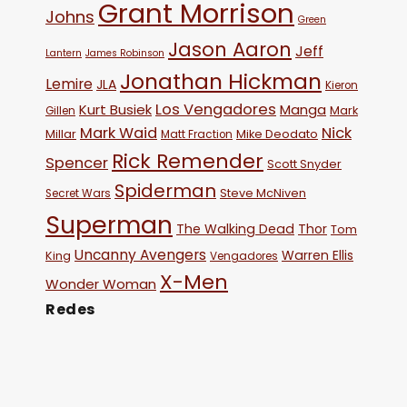
Grant Morrison
Johns
Green
Jason Aaron
Jeff
Lantern
James Robinson
Jonathan Hickman
Lemire
JLA
Kieron
Los Vengadores
Kurt Busiek
Manga
Mark
Gillen
Mark Waid
Nick
Millar
Mike Deodato
Matt Fraction
Rick Remender
Spencer
Scott Snyder
Spiderman
Steve McNiven
Secret Wars
Superman
The Walking Dead
Thor
Tom
Uncanny Avengers
Warren Ellis
King
Vengadores
X-Men
Wonder Woman
Redes