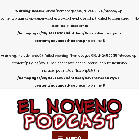
Warning
: include_once(/homepages/39/d426520715/htdocs/wp-
content/plugins/wp-super-cache/wp-cache-phase1.php): Failed to open stream: No
such file or directory in
/homepages/39/d426520715/htdocs/NovenoPodcast/wp-
content/advanced-cache.php
on line
8
Warning
: include_once(): Failed opening '/homepages/39/d426520715/htdocs/wp-
content/plugins/wp-super-cache/wp-cache-phase1.php' for inclusion
(include_path='.:/usr/lib/php8.5') in
/homepages/39/d426520715/htdocs/NovenoPodcast/wp-
content/advanced-cache.php
on line
8
Menú