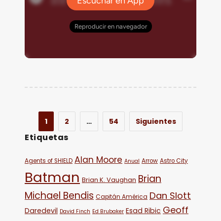
1
2
…
54
Siguientes
Etiquetas
Alan Moore
Agents of SHIELD
Arrow
Astro City
Anual
Batman
Brian
Brian K. Vaughan
Michael Bendis
Dan Slott
Capitán América
Geoff
Daredevil
Esad Ribic
David Finch
Ed Brubaker