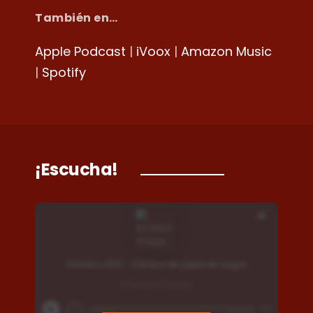
También en…
Apple Podcast
|
iVoox
|
Amazon Music
|
Spotify
¡Escucha!