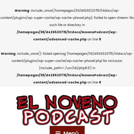
Warning
: include_once(/homepages/39/d426520715/htdocs/wp-
content/plugins/wp-super-cache/wp-cache-phase1.php): Failed to open stream: No
such file or directory in
/homepages/39/d426520715/htdocs/NovenoPodcast/wp-
content/advanced-cache.php
on line
8
Warning
: include_once(): Failed opening '/homepages/39/d426520715/htdocs/wp-
content/plugins/wp-super-cache/wp-cache-phase1.php' for inclusion
(include_path='.:/usr/lib/php8.5') in
/homepages/39/d426520715/htdocs/NovenoPodcast/wp-
content/advanced-cache.php
on line
8
Menú