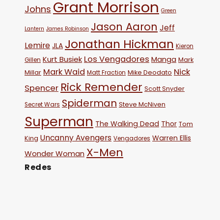
Grant Morrison
Johns
Green
Jason Aaron
Jeff
Lantern
James Robinson
Jonathan Hickman
Lemire
JLA
Kieron
Los Vengadores
Kurt Busiek
Manga
Mark
Gillen
Mark Waid
Nick
Millar
Mike Deodato
Matt Fraction
Rick Remender
Spencer
Scott Snyder
Spiderman
Steve McNiven
Secret Wars
Superman
The Walking Dead
Thor
Tom
Uncanny Avengers
Warren Ellis
King
Vengadores
X-Men
Wonder Woman
Redes