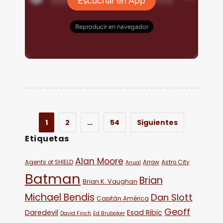
1
2
…
54
Siguientes
Etiquetas
Alan Moore
Agents of SHIELD
Arrow
Astro City
Anual
Batman
Brian
Brian K. Vaughan
Michael Bendis
Dan Slott
Capitán América
Geoff
Daredevil
Esad Ribic
David Finch
Ed Brubaker