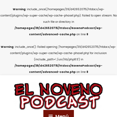
Warning
: include_once(/homepages/39/d426520715/htdocs/wp-
content/plugins/wp-super-cache/wp-cache-phase1.php): Failed to open stream: No
such file or directory in
/homepages/39/d426520715/htdocs/NovenoPodcast/wp-
content/advanced-cache.php
on line
8
Warning
: include_once(): Failed opening '/homepages/39/d426520715/htdocs/wp-
content/plugins/wp-super-cache/wp-cache-phase1.php' for inclusion
(include_path='.:/usr/lib/php8.5') in
/homepages/39/d426520715/htdocs/NovenoPodcast/wp-
content/advanced-cache.php
on line
8
Menú