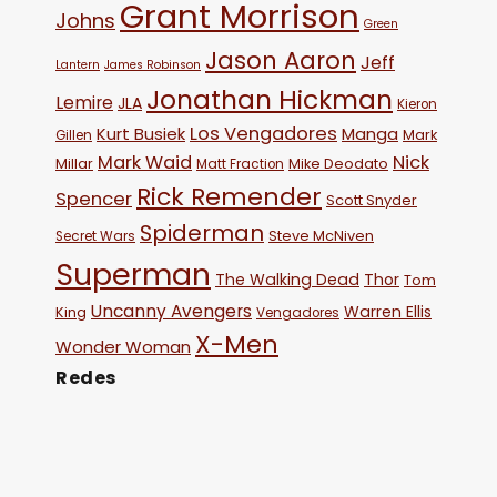
Grant Morrison
Johns
Green
Jason Aaron
Jeff
Lantern
James Robinson
Jonathan Hickman
Lemire
JLA
Kieron
Los Vengadores
Kurt Busiek
Manga
Mark
Gillen
Mark Waid
Nick
Millar
Mike Deodato
Matt Fraction
Rick Remender
Spencer
Scott Snyder
Spiderman
Steve McNiven
Secret Wars
Superman
The Walking Dead
Thor
Tom
Uncanny Avengers
Warren Ellis
King
Vengadores
X-Men
Wonder Woman
Redes