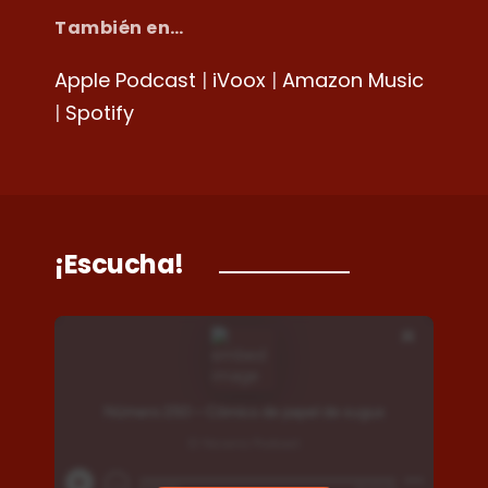
También en…
Apple Podcast
|
iVoox
|
Amazon Music
|
Spotify
¡Escucha!