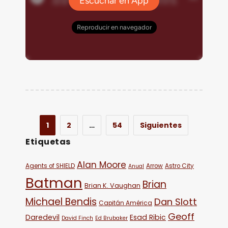
1
2
…
54
Siguientes
Etiquetas
Alan Moore
Agents of SHIELD
Arrow
Astro City
Anual
Batman
Brian
Brian K. Vaughan
Michael Bendis
Dan Slott
Capitán América
Geoff
Daredevil
Esad Ribic
David Finch
Ed Brubaker