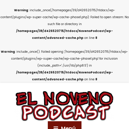
Warning
: include_once(/homepages/39/d426520715/htdocs/wp-
content/plugins/wp-super-cache/wp-cache-phase1.php): Failed to open stream: No
such file or directory in
/homepages/39/d426520715/htdocs/NovenoPodcast/wp-
content/advanced-cache.php
on line
8
Warning
: include_once(): Failed opening '/homepages/39/d426520715/htdocs/wp-
content/plugins/wp-super-cache/wp-cache-phase1.php' for inclusion
(include_path='.:/usr/lib/php8.5') in
/homepages/39/d426520715/htdocs/NovenoPodcast/wp-
content/advanced-cache.php
on line
8
Menú