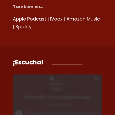
También en…
Apple Podcast
|
iVoox
|
Amazon Music
|
Spotify
¡Escucha!