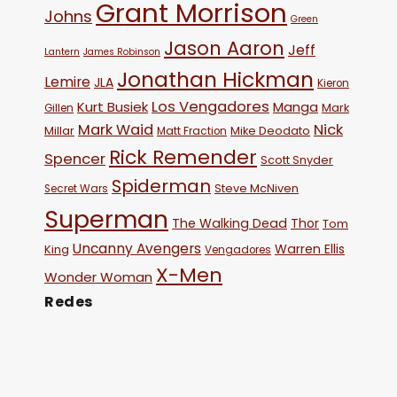
Grant Morrison
Johns
Green
Jason Aaron
Jeff
Lantern
James Robinson
Jonathan Hickman
Lemire
JLA
Kieron
Los Vengadores
Kurt Busiek
Manga
Mark
Gillen
Mark Waid
Nick
Millar
Mike Deodato
Matt Fraction
Rick Remender
Spencer
Scott Snyder
Spiderman
Steve McNiven
Secret Wars
Superman
The Walking Dead
Thor
Tom
Uncanny Avengers
Warren Ellis
King
Vengadores
X-Men
Wonder Woman
Redes