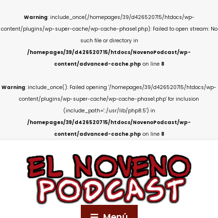
Warning
: include_once(/homepages/39/d426520715/htdocs/wp-
content/plugins/wp-super-cache/wp-cache-phase1.php): Failed to open stream: No
such file or directory in
/homepages/39/d426520715/htdocs/NovenoPodcast/wp-
content/advanced-cache.php
on line
8
Warning
: include_once(): Failed opening '/homepages/39/d426520715/htdocs/wp-
content/plugins/wp-super-cache/wp-cache-phase1.php' for inclusion
(include_path='.:/usr/lib/php8.5') in
/homepages/39/d426520715/htdocs/NovenoPodcast/wp-
content/advanced-cache.php
on line
8
Menú