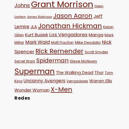
Grant Morrison
Johns
Green
Jason Aaron
Jeff
Lantern
James Robinson
Jonathan Hickman
Lemire
JLA
Kieron
Los Vengadores
Kurt Busiek
Manga
Mark
Gillen
Mark Waid
Nick
Millar
Mike Deodato
Matt Fraction
Rick Remender
Spencer
Scott Snyder
Spiderman
Steve McNiven
Secret Wars
Superman
The Walking Dead
Thor
Tom
Uncanny Avengers
Warren Ellis
King
Vengadores
X-Men
Wonder Woman
Redes