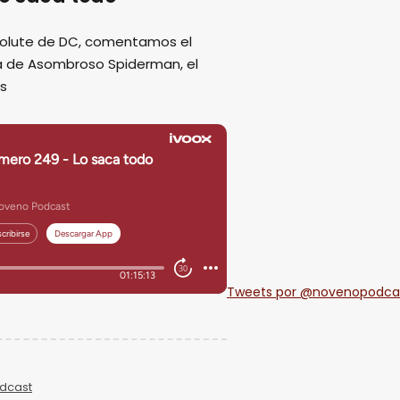
solute de DC, comentamos el
pa de Asombroso Spiderman, el
ás
Tweets por @novenopodca
dcast