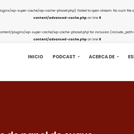
ins/wp-super-cache/wp-cache-phase1.php): Failed to open stream: No such file or
content/advanced-cache.php
on line
8
ntent/plugins/wp-super-cache/wp-cache-phase1.php' for inclusion (include_path='.
content/advanced-cache.php
on line
8
INICIO
PODCAST
ACERCA DE
ES