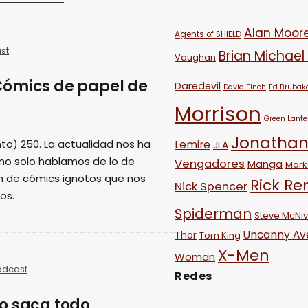
Alan Moor
Agents of SHIELD
st
Brian Michael
Vaughan
Cómics de papel de
Daredevil
David Finch
Ed Brubak
Morrison
Green Lante
Jonathan
to) 250. La actualidad nos ha
Lemire
JLA
 no solo hablamos de lo de
Vengadores
Manga
Mark 
n de cómics ignotos que nos
Rick R
Nick Spencer
os.
Spiderman
Steve McNi
Uncanny Av
Thor
Tom King
X-Men
Woman
odcast
Redes
o saca todo