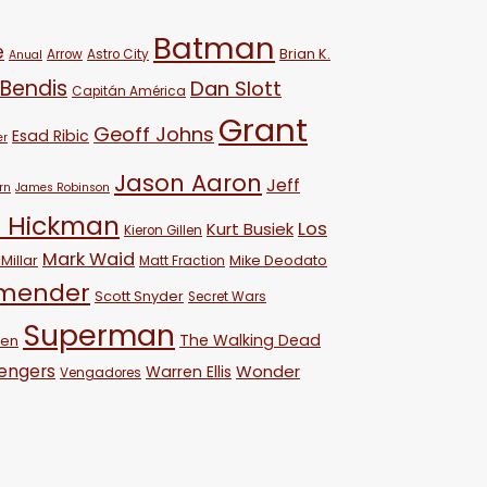
Batman
e
Brian K.
Arrow
Astro City
Anual
 Bendis
Dan Slott
Capitán América
Grant
Geoff Johns
Esad Ribic
er
Jason Aaron
Jeff
rn
James Robinson
 Hickman
Los
Kurt Busiek
Kieron Gillen
Mark Waid
Millar
Mike Deodato
Matt Fraction
emender
Scott Snyder
Secret Wars
Superman
The Walking Dead
ven
engers
Wonder
Warren Ellis
Vengadores