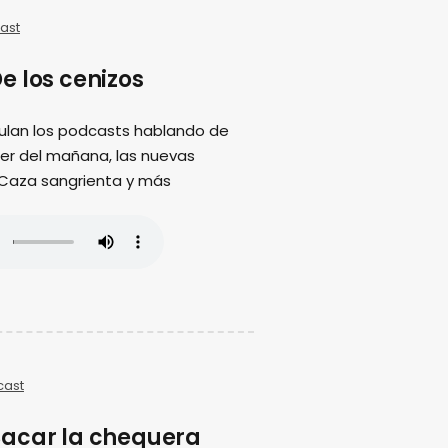
ast
e los cenizos
ulan los podcasts hablando de
ujer del mañana, las nuevas
 Caza sangrienta y más
cast
acar la chequera