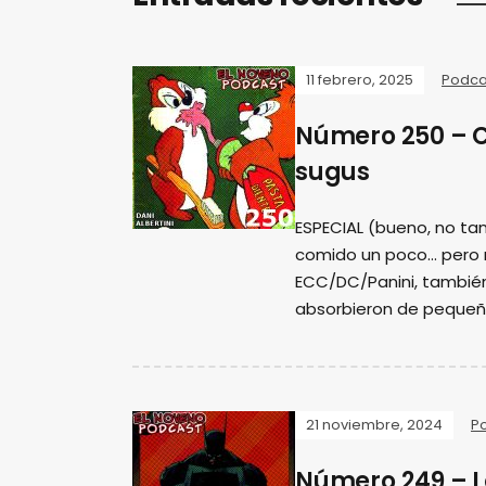
11 febrero, 2025
Podca
Número 250 – 
sugus
ESPECIAL (bueno, no tan
comido un poco... pero
ECC/DC/Panini, tambié
absorbieron de pequeñ
21 noviembre, 2024
P
Número 249 – L