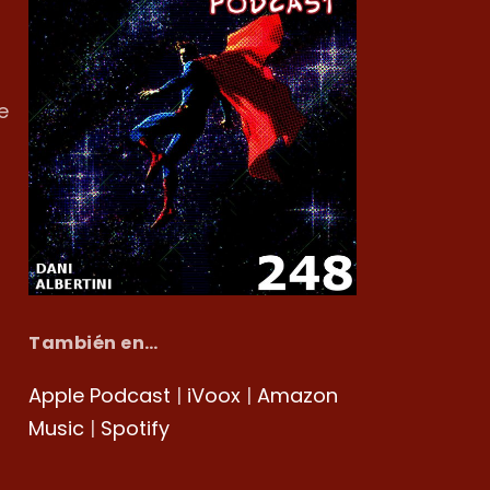
e
También en…
Apple Podcast
|
iVoox
|
Amazon
Music
|
Spotify