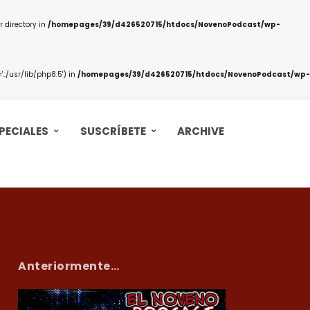
 directory in
/homepages/39/d426520715/htdocs/NovenoPodcast/wp-
:/usr/lib/php8.5') in
/homepages/39/d426520715/htdocs/NovenoPodcast/wp-
PECIALES
SUSCRÍBETE
ARCHIVE
Anteriormente…