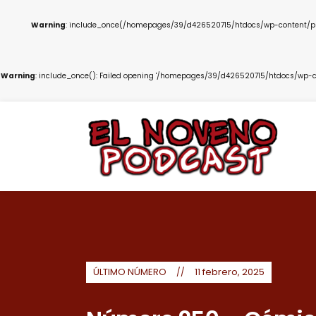
Warning
: include_once(/homepages/39/d426520715/htdocs/wp-content/plug
Warning
: include_once(): Failed opening '/homepages/39/d426520715/htdocs/wp-co
ÚLTIMO NÚMERO
11 febrero, 2025