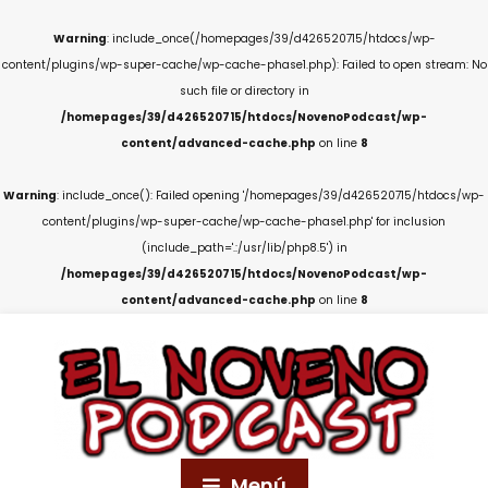
Warning
: include_once(/homepages/39/d426520715/htdocs/wp-
content/plugins/wp-super-cache/wp-cache-phase1.php): Failed to open stream: No
such file or directory in
/homepages/39/d426520715/htdocs/NovenoPodcast/wp-
content/advanced-cache.php
on line
8
Warning
: include_once(): Failed opening '/homepages/39/d426520715/htdocs/wp-
content/plugins/wp-super-cache/wp-cache-phase1.php' for inclusion
(include_path='.:/usr/lib/php8.5') in
/homepages/39/d426520715/htdocs/NovenoPodcast/wp-
content/advanced-cache.php
on line
8
Menú