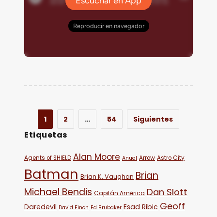
1
2
…
54
Siguientes
Etiquetas
Alan Moore
Agents of SHIELD
Arrow
Astro City
Anual
Batman
Brian
Brian K. Vaughan
Michael Bendis
Dan Slott
Capitán América
Geoff
Daredevil
Esad Ribic
David Finch
Ed Brubaker