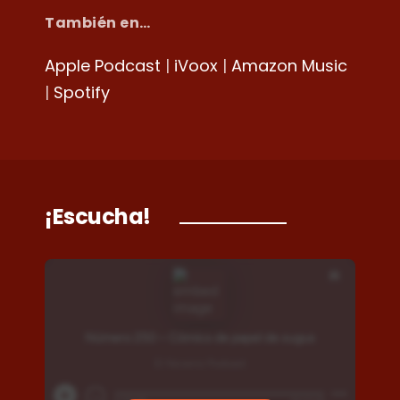
También en…
Apple Podcast
|
iVoox
|
Amazon Music
|
Spotify
¡Escucha!