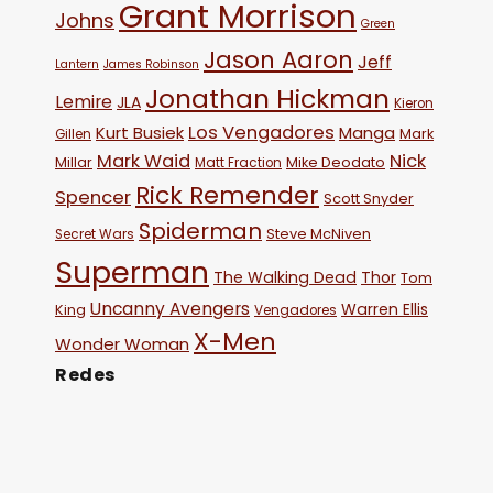
Grant Morrison
Johns
Green
Jason Aaron
Jeff
Lantern
James Robinson
Jonathan Hickman
Lemire
JLA
Kieron
Los Vengadores
Kurt Busiek
Manga
Mark
Gillen
Mark Waid
Nick
Millar
Mike Deodato
Matt Fraction
Rick Remender
Spencer
Scott Snyder
Spiderman
Steve McNiven
Secret Wars
Superman
The Walking Dead
Thor
Tom
Uncanny Avengers
Warren Ellis
King
Vengadores
X-Men
Wonder Woman
Redes