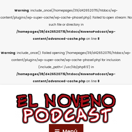
Warning
: include_once(/homepages/39/d426520715/htdocs/wp-
content/plugins/wp-super-cache/wp-cache-phase1.php): Failed to open stream: No
such file or directory in
/homepages/39/d426520715/htdocs/NovenoPodcast/wp-
content/advanced-cache.php
on line
8
Warning
: include_once(): Failed opening '/homepages/39/d426520715/htdocs/wp-
content/plugins/wp-super-cache/wp-cache-phase1.php' for inclusion
(include_path='.:/usr/lib/php8.5') in
/homepages/39/d426520715/htdocs/NovenoPodcast/wp-
content/advanced-cache.php
on line
8
Menú