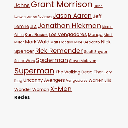
Grant Morrison
Johns
Green
Jason Aaron
Jeff
Lantern
James Robinson
Jonathan Hickman
Lemire
JLA
Kieron
Los Vengadores
Kurt Busiek
Manga
Mark
Gillen
Mark Waid
Nick
Millar
Mike Deodato
Matt Fraction
Rick Remender
Spencer
Scott Snyder
Spiderman
Steve McNiven
Secret Wars
Superman
The Walking Dead
Thor
Tom
Uncanny Avengers
Warren Ellis
King
Vengadores
X-Men
Wonder Woman
Redes