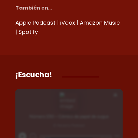
También en…
Apple Podcast
|
iVoox
|
Amazon Music
|
Spotify
¡Escucha!