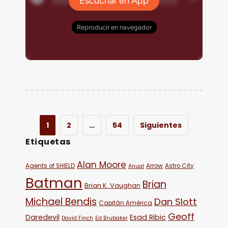
1
2
…
54
Siguientes
Etiquetas
Alan Moore
Agents of SHIELD
Arrow
Astro City
Anual
Batman
Brian
Brian K. Vaughan
Michael Bendis
Dan Slott
Capitán América
Geoff
Daredevil
Esad Ribic
David Finch
Ed Brubaker