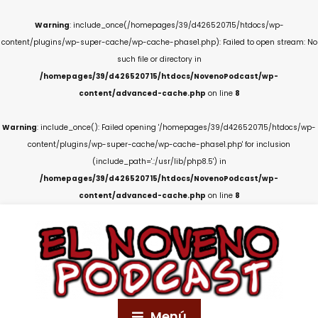
Warning
: include_once(/homepages/39/d426520715/htdocs/wp-
content/plugins/wp-super-cache/wp-cache-phase1.php): Failed to open stream: No
such file or directory in
/homepages/39/d426520715/htdocs/NovenoPodcast/wp-
content/advanced-cache.php
on line
8
Warning
: include_once(): Failed opening '/homepages/39/d426520715/htdocs/wp-
content/plugins/wp-super-cache/wp-cache-phase1.php' for inclusion
(include_path='.:/usr/lib/php8.5') in
/homepages/39/d426520715/htdocs/NovenoPodcast/wp-
content/advanced-cache.php
on line
8
Menú