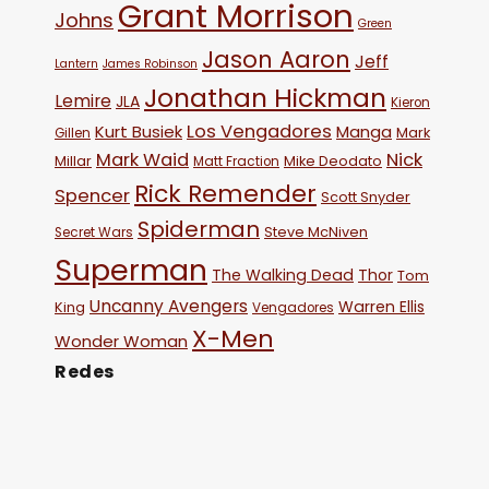
Grant Morrison
Johns
Green
Jason Aaron
Jeff
Lantern
James Robinson
Jonathan Hickman
Lemire
JLA
Kieron
Los Vengadores
Kurt Busiek
Manga
Mark
Gillen
Mark Waid
Nick
Millar
Mike Deodato
Matt Fraction
Rick Remender
Spencer
Scott Snyder
Spiderman
Steve McNiven
Secret Wars
Superman
The Walking Dead
Thor
Tom
Uncanny Avengers
Warren Ellis
King
Vengadores
X-Men
Wonder Woman
Redes