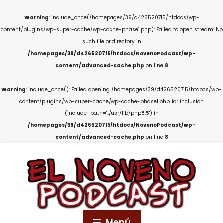
Warning
: include_once(/homepages/39/d426520715/htdocs/wp-
content/plugins/wp-super-cache/wp-cache-phase1.php): Failed to open stream: No
such file or directory in
/homepages/39/d426520715/htdocs/NovenoPodcast/wp-
content/advanced-cache.php
on line
8
Warning
: include_once(): Failed opening '/homepages/39/d426520715/htdocs/wp-
content/plugins/wp-super-cache/wp-cache-phase1.php' for inclusion
(include_path='.:/usr/lib/php8.5') in
/homepages/39/d426520715/htdocs/NovenoPodcast/wp-
content/advanced-cache.php
on line
8
Menú