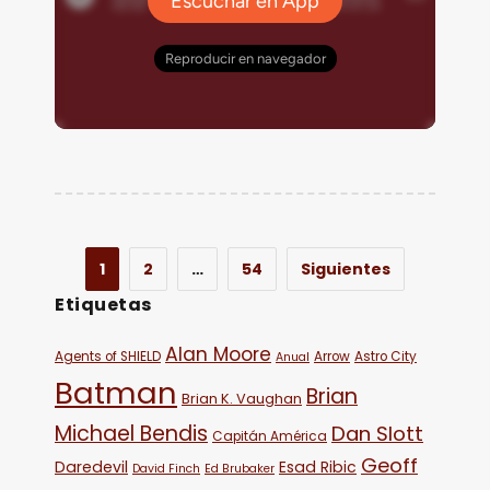
1
2
…
54
Siguientes
Etiquetas
Alan Moore
Agents of SHIELD
Arrow
Astro City
Anual
Batman
Brian
Brian K. Vaughan
Michael Bendis
Dan Slott
Capitán América
Geoff
Daredevil
Esad Ribic
David Finch
Ed Brubaker