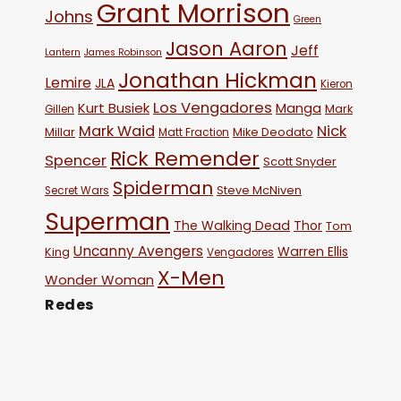
Grant Morrison
Johns
Green
Jason Aaron
Jeff
Lantern
James Robinson
Jonathan Hickman
Lemire
JLA
Kieron
Los Vengadores
Kurt Busiek
Manga
Mark
Gillen
Mark Waid
Nick
Millar
Mike Deodato
Matt Fraction
Rick Remender
Spencer
Scott Snyder
Spiderman
Steve McNiven
Secret Wars
Superman
The Walking Dead
Thor
Tom
Uncanny Avengers
Warren Ellis
King
Vengadores
X-Men
Wonder Woman
Redes