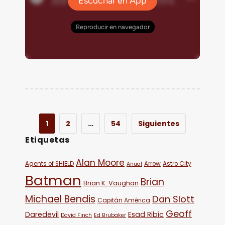
1
2
…
54
Siguientes
Etiquetas
Alan Moore
Agents of SHIELD
Arrow
Astro City
Anual
Batman
Brian
Brian K. Vaughan
Michael Bendis
Dan Slott
Capitán América
Geoff
Daredevil
Esad Ribic
David Finch
Ed Brubaker