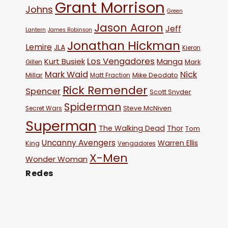
Grant Morrison
Johns
Green
Jason Aaron
Jeff
Lantern
James Robinson
Jonathan Hickman
Lemire
JLA
Kieron
Los Vengadores
Kurt Busiek
Manga
Mark
Gillen
Mark Waid
Nick
Millar
Mike Deodato
Matt Fraction
Rick Remender
Spencer
Scott Snyder
Spiderman
Steve McNiven
Secret Wars
Superman
The Walking Dead
Thor
Tom
Uncanny Avengers
Warren Ellis
King
Vengadores
X-Men
Wonder Woman
Redes