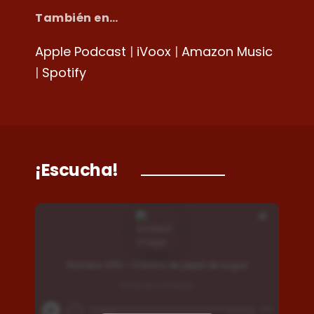
También en…
Apple Podcast
|
iVoox
|
Amazon Music
|
Spotify
¡Escucha!