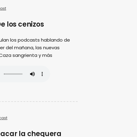
ast
e los cenizos
ulan los podcasts hablando de
ujer del mañana, las nuevas
 Caza sangrienta y más
cast
acar la chequera