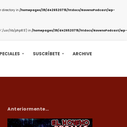
 directory in
/homepages/39/d426520715/htdocs/NovenoPodcast/wp-
:/usr/lib/php8.5') in
/homepages/39/d426520715/htdocs/NovenoPodcast/wp-
PECIALES
SUSCRÍBETE
ARCHIVE
Anteriormente…