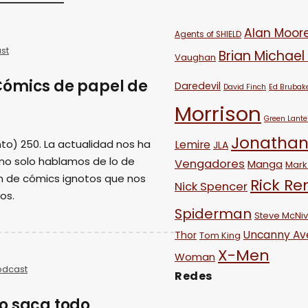
Alan Moor
Agents of SHIELD
st
Brian Michael
Vaughan
Cómics de papel de
Daredevil
David Finch
Ed Brubak
Morrison
Green Lante
Jonathan
to) 250. La actualidad nos ha
Lemire
JLA
 no solo hablamos de lo de
Vengadores
Manga
Mark 
n de cómics ignotos que nos
Rick R
Nick Spencer
os.
Spiderman
Steve McNi
Uncanny Av
Thor
Tom King
X-Men
Woman
odcast
Redes
o saca todo