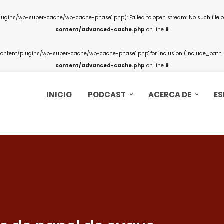
ins/wp-super-cache/wp-cache-phase1.php): Failed to open stream: No such file or
content/advanced-cache.php
on line
8
ntent/plugins/wp-super-cache/wp-cache-phase1.php' for inclusion (include_path='.
content/advanced-cache.php
on line
8
INICIO
PODCAST
ACERCA DE
ES