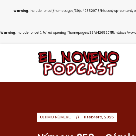
Warning
: include_once(/homepages/39/d426520715/htdocs/wp-content/plug
Warning
: include_once(): Failed opening '/homepages/39/d426520715/htdocs/wp-co
ÚLTIMO NÚMERO
11 febrero, 2025