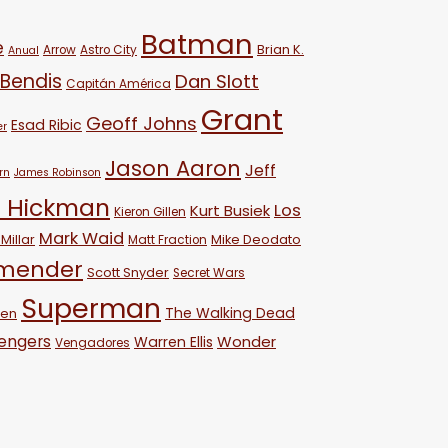
Batman
e
Brian K.
Arrow
Astro City
Anual
 Bendis
Dan Slott
Capitán América
Grant
Geoff Johns
Esad Ribic
er
Jason Aaron
Jeff
rn
James Robinson
 Hickman
Los
Kurt Busiek
Kieron Gillen
Mark Waid
Millar
Mike Deodato
Matt Fraction
emender
Scott Snyder
Secret Wars
Superman
The Walking Dead
ven
engers
Wonder
Warren Ellis
Vengadores