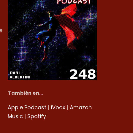
e
También en…
Apple Podcast
|
iVoox
|
Amazon
Music
|
Spotify