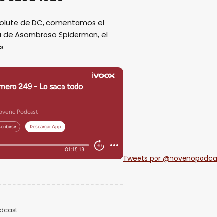
solute de DC, comentamos el
pa de Asombroso Spiderman, el
ás
Tweets por @novenopodca
dcast