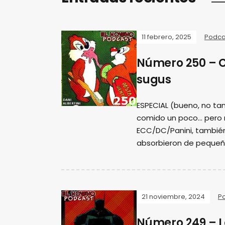
11 febrero, 2025
Podca
Número 250 – 
sugus
ESPECIAL (bueno, no tan
comido un poco... pero
ECC/DC/Panini, tambié
absorbieron de pequeñ
21 noviembre, 2024
P
Número 249 – L