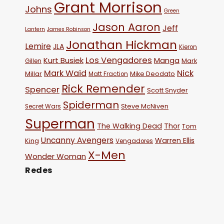
Grant Morrison
Johns
Green
Jason Aaron
Jeff
Lantern
James Robinson
Jonathan Hickman
Lemire
JLA
Kieron
Los Vengadores
Kurt Busiek
Manga
Mark
Gillen
Mark Waid
Nick
Millar
Mike Deodato
Matt Fraction
Rick Remender
Spencer
Scott Snyder
Spiderman
Steve McNiven
Secret Wars
Superman
The Walking Dead
Thor
Tom
Uncanny Avengers
Warren Ellis
King
Vengadores
X-Men
Wonder Woman
Redes