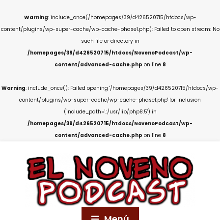
Warning
: include_once(/homepages/39/d426520715/htdocs/wp-
content/plugins/wp-super-cache/wp-cache-phase1.php): Failed to open stream: No
such file or directory in
/homepages/39/d426520715/htdocs/NovenoPodcast/wp-
content/advanced-cache.php
on line
8
Warning
: include_once(): Failed opening '/homepages/39/d426520715/htdocs/wp-
content/plugins/wp-super-cache/wp-cache-phase1.php' for inclusion
(include_path='.:/usr/lib/php8.5') in
/homepages/39/d426520715/htdocs/NovenoPodcast/wp-
content/advanced-cache.php
on line
8
Menú