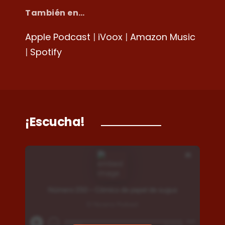
También en…
Apple Podcast
|
iVoox
|
Amazon Music
|
Spotify
¡Escucha!