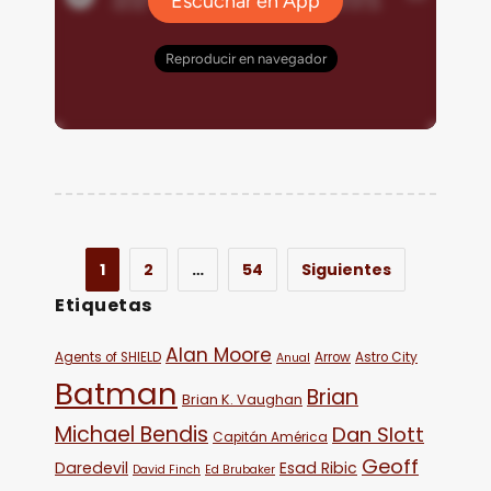
1
2
…
54
Siguientes
Etiquetas
Alan Moore
Agents of SHIELD
Arrow
Astro City
Anual
Batman
Brian
Brian K. Vaughan
Michael Bendis
Dan Slott
Capitán América
Geoff
Daredevil
Esad Ribic
David Finch
Ed Brubaker