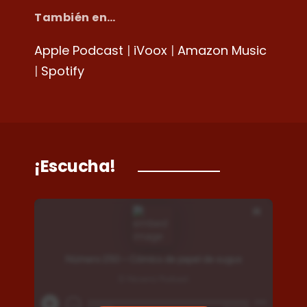
También en…
Apple Podcast
|
iVoox
|
Amazon Music
|
Spotify
¡Escucha!