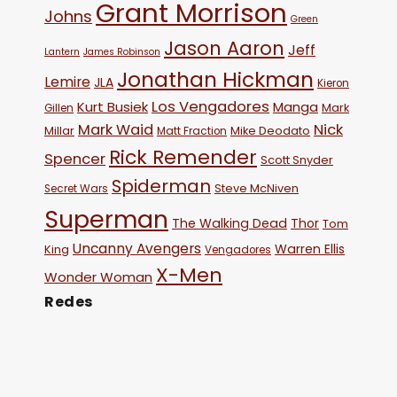
Grant Morrison
Johns
Green
Jason Aaron
Jeff
Lantern
James Robinson
Jonathan Hickman
Lemire
JLA
Kieron
Los Vengadores
Kurt Busiek
Manga
Mark
Gillen
Mark Waid
Nick
Millar
Mike Deodato
Matt Fraction
Rick Remender
Spencer
Scott Snyder
Spiderman
Steve McNiven
Secret Wars
Superman
The Walking Dead
Thor
Tom
Uncanny Avengers
Warren Ellis
King
Vengadores
X-Men
Wonder Woman
Redes