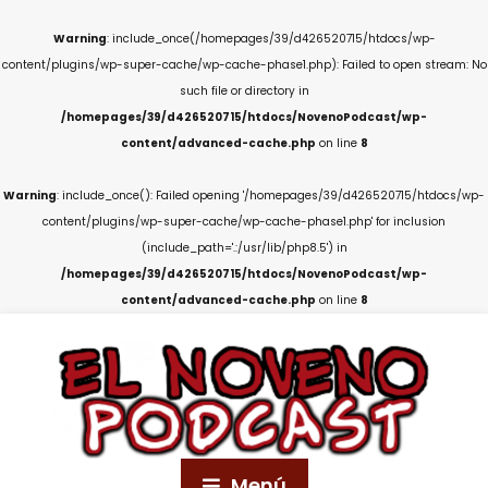
Warning
: include_once(/homepages/39/d426520715/htdocs/wp-
content/plugins/wp-super-cache/wp-cache-phase1.php): Failed to open stream: No
such file or directory in
/homepages/39/d426520715/htdocs/NovenoPodcast/wp-
content/advanced-cache.php
on line
8
Warning
: include_once(): Failed opening '/homepages/39/d426520715/htdocs/wp-
content/plugins/wp-super-cache/wp-cache-phase1.php' for inclusion
(include_path='.:/usr/lib/php8.5') in
/homepages/39/d426520715/htdocs/NovenoPodcast/wp-
content/advanced-cache.php
on line
8
Menú