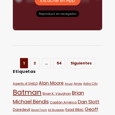
1
2
…
54
Siguientes
Etiquetas
Alan Moore
Agents of SHIELD
Arrow
Astro City
Anual
Batman
Brian
Brian K. Vaughan
Michael Bendis
Dan Slott
Capitán América
Geoff
Daredevil
Esad Ribic
David Finch
Ed Brubaker