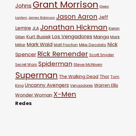
Grant Morrison
Johns
Green
Jason Aaron
Jeff
Lantern
James Robinson
Jonathan Hickman
Lemire
JLA
Kieron
Los Vengadores
Kurt Busiek
Manga
Mark
Gillen
Mark Waid
Nick
Millar
Mike Deodato
Matt Fraction
Rick Remender
Spencer
Scott Snyder
Spiderman
Steve McNiven
Secret Wars
Superman
The Walking Dead
Thor
Tom
Uncanny Avengers
Warren Ellis
King
Vengadores
X-Men
Wonder Woman
Redes