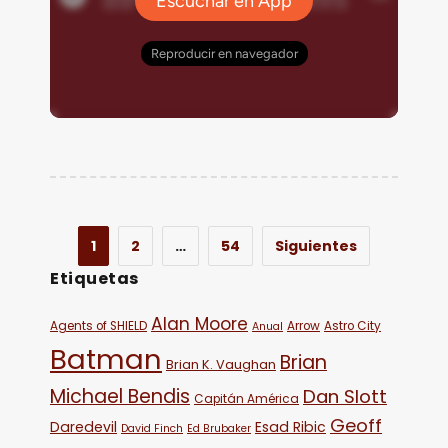
1
2
…
54
Siguientes
Etiquetas
Alan Moore
Agents of SHIELD
Arrow
Astro City
Anual
Batman
Brian
Brian K. Vaughan
Michael Bendis
Dan Slott
Capitán América
Geoff
Daredevil
Esad Ribic
David Finch
Ed Brubaker