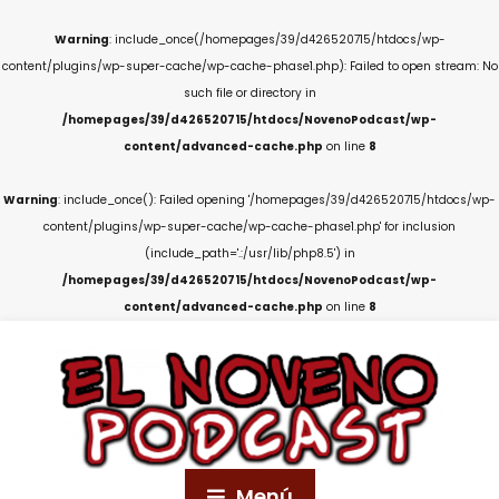
Warning
: include_once(/homepages/39/d426520715/htdocs/wp-
content/plugins/wp-super-cache/wp-cache-phase1.php): Failed to open stream: No
such file or directory in
/homepages/39/d426520715/htdocs/NovenoPodcast/wp-
content/advanced-cache.php
on line
8
Warning
: include_once(): Failed opening '/homepages/39/d426520715/htdocs/wp-
content/plugins/wp-super-cache/wp-cache-phase1.php' for inclusion
(include_path='.:/usr/lib/php8.5') in
/homepages/39/d426520715/htdocs/NovenoPodcast/wp-
content/advanced-cache.php
on line
8
Menú