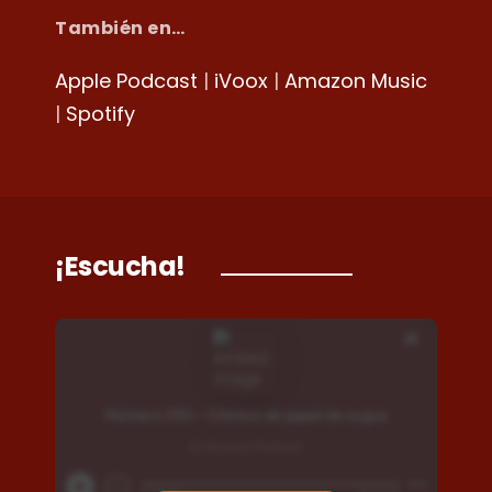
También en…
Apple Podcast
|
iVoox
|
Amazon Music
|
Spotify
¡Escucha!