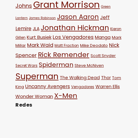
Grant Morrison
Johns
Green
Jason Aaron
Jeff
Lantern
James Robinson
Jonathan Hickman
Lemire
JLA
Kieron
Los Vengadores
Kurt Busiek
Manga
Mark
Gillen
Mark Waid
Nick
Millar
Mike Deodato
Matt Fraction
Rick Remender
Spencer
Scott Snyder
Spiderman
Steve McNiven
Secret Wars
Superman
The Walking Dead
Thor
Tom
Uncanny Avengers
Warren Ellis
King
Vengadores
X-Men
Wonder Woman
Redes