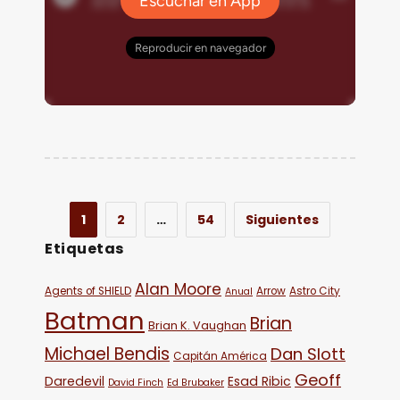
1
2
…
54
Siguientes
Etiquetas
Alan Moore
Agents of SHIELD
Arrow
Astro City
Anual
Batman
Brian
Brian K. Vaughan
Michael Bendis
Dan Slott
Capitán América
Geoff
Daredevil
Esad Ribic
David Finch
Ed Brubaker