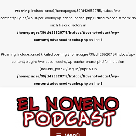
Warning
: include_once(/homepages/39/d426520715/htdocs/wp-
content/plugins/wp-super-cache/wp-cache-phase1.php): Failed to open stream: No
such file or directory in
/homepages/39/d426520715/htdocs/NovenoPodcast/wp-
content/advanced-cache.php
on line
8
Warning
: include_once(): Failed opening '/homepages/39/d426520715/htdocs/wp-
content/plugins/wp-super-cache/wp-cache-phase1.php' for inclusion
(include_path='.:/usr/lib/php8.5') in
/homepages/39/d426520715/htdocs/NovenoPodcast/wp-
content/advanced-cache.php
on line
8
Menú