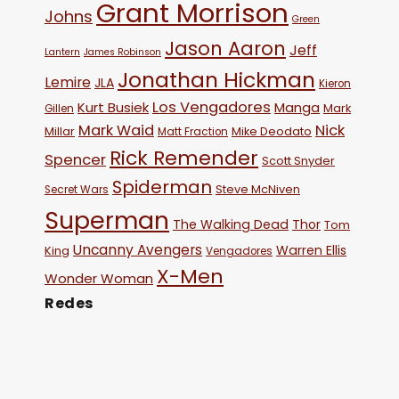
Grant Morrison
Johns
Green
Jason Aaron
Jeff
Lantern
James Robinson
Jonathan Hickman
Lemire
JLA
Kieron
Los Vengadores
Kurt Busiek
Manga
Mark
Gillen
Mark Waid
Nick
Millar
Mike Deodato
Matt Fraction
Rick Remender
Spencer
Scott Snyder
Spiderman
Steve McNiven
Secret Wars
Superman
The Walking Dead
Thor
Tom
Uncanny Avengers
Warren Ellis
King
Vengadores
X-Men
Wonder Woman
Redes