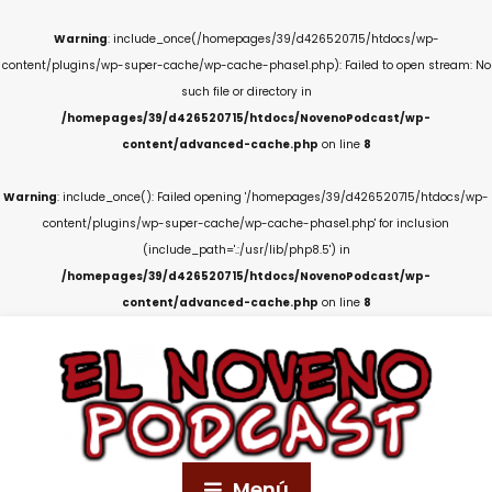
Warning
: include_once(/homepages/39/d426520715/htdocs/wp-
content/plugins/wp-super-cache/wp-cache-phase1.php): Failed to open stream: No
such file or directory in
/homepages/39/d426520715/htdocs/NovenoPodcast/wp-
content/advanced-cache.php
on line
8
Warning
: include_once(): Failed opening '/homepages/39/d426520715/htdocs/wp-
content/plugins/wp-super-cache/wp-cache-phase1.php' for inclusion
(include_path='.:/usr/lib/php8.5') in
/homepages/39/d426520715/htdocs/NovenoPodcast/wp-
content/advanced-cache.php
on line
8
Menú