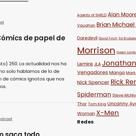
Alan Moor
Agents of SHIELD
st
Brian Michael
Vaughan
Cómics de papel de
Daredevil
David Finch
Ed Brubak
Morrison
Green Lante
Jonathan
to) 250. La actualidad nos ha
Lemire
JLA
 no solo hablamos de lo de
Vengadores
Manga
Mark 
n de cómics ignotos que nos
Rick R
Nick Spencer
os.
Spiderman
Steve McNi
Uncanny Av
Thor
Tom King
X-Men
Woman
odcast
Redes
o saca todo