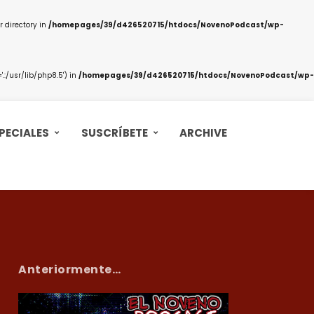
 directory in
/homepages/39/d426520715/htdocs/NovenoPodcast/wp-
:/usr/lib/php8.5') in
/homepages/39/d426520715/htdocs/NovenoPodcast/wp-
PECIALES
SUSCRÍBETE
ARCHIVE
Anteriormente…