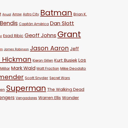
Batman
e
Brian K.
Arrow
Astro City
Anual
 Bendis
Dan Slott
Capitán América
Grant
Geoff Johns
Esad Ribic
er
Jason Aaron
Jeff
rn
James Robinson
 Hickman
Los
Kurt Busiek
Kieron Gillen
Mark Waid
Millar
Mike Deodato
Matt Fraction
emender
Scott Snyder
Secret Wars
Superman
The Walking Dead
ven
engers
Wonder
Warren Ellis
Vengadores