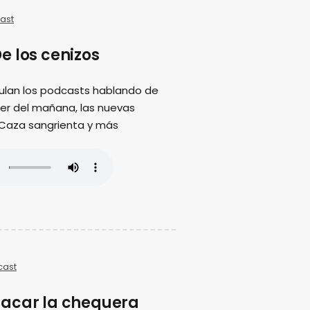
ast
e los cenizos
ulan los podcasts hablando de
ujer del mañana, las nuevas
 Caza sangrienta y más
cast
acar la chequera