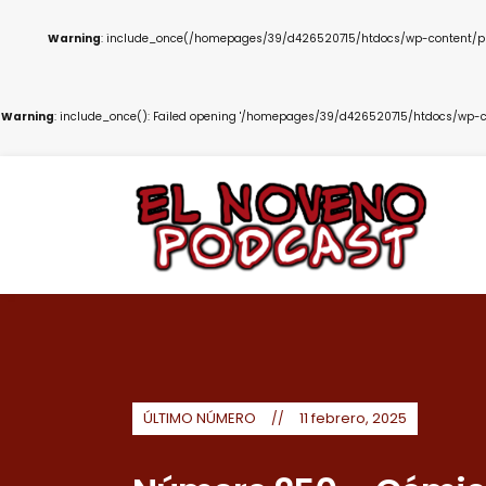
Warning
: include_once(/homepages/39/d426520715/htdocs/wp-content/plug
Warning
: include_once(): Failed opening '/homepages/39/d426520715/htdocs/wp-co
ÚLTIMO NÚMERO
11 febrero, 2025