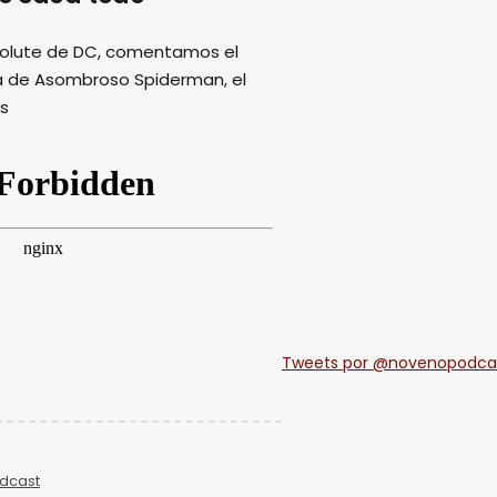
solute de DC, comentamos el
pa de Asombroso Spiderman, el
ás
Tweets por @novenopodca
dcast