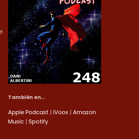
e
También en…
Apple Podcast
|
iVoox
|
Amazon
Music
|
Spotify