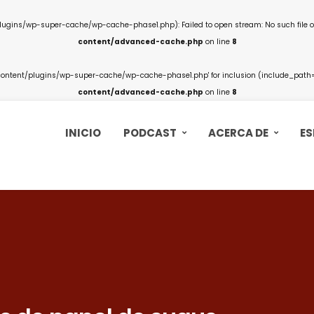
ins/wp-super-cache/wp-cache-phase1.php): Failed to open stream: No such file or
content/advanced-cache.php
on line
8
ntent/plugins/wp-super-cache/wp-cache-phase1.php' for inclusion (include_path='.
content/advanced-cache.php
on line
8
INICIO
PODCAST
ACERCA DE
ES