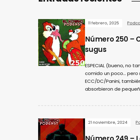
11 febrero, 2025
Podca
Número 250 – 
sugus
ESPECIAL (bueno, no tan
comido un poco... pero
ECC/DC/Panini, tambié
absorbieron de pequeñ
21 noviembre, 2024
P
Número 249 – L