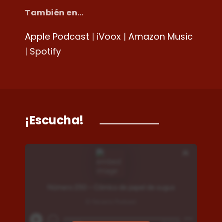
También en…
Apple Podcast
|
iVoox
|
Amazon Music
|
Spotify
¡Escucha!