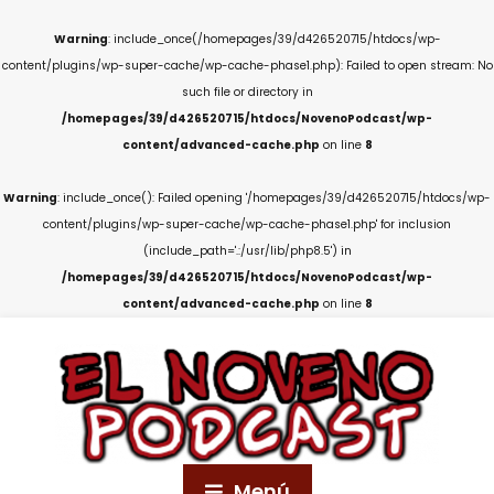
Warning
: include_once(/homepages/39/d426520715/htdocs/wp-
content/plugins/wp-super-cache/wp-cache-phase1.php): Failed to open stream: No
such file or directory in
/homepages/39/d426520715/htdocs/NovenoPodcast/wp-
content/advanced-cache.php
on line
8
Warning
: include_once(): Failed opening '/homepages/39/d426520715/htdocs/wp-
content/plugins/wp-super-cache/wp-cache-phase1.php' for inclusion
(include_path='.:/usr/lib/php8.5') in
/homepages/39/d426520715/htdocs/NovenoPodcast/wp-
content/advanced-cache.php
on line
8
Menú