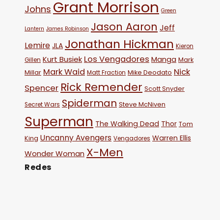
Grant Morrison
Johns
Green
Jason Aaron
Jeff
Lantern
James Robinson
Jonathan Hickman
Lemire
JLA
Kieron
Los Vengadores
Kurt Busiek
Manga
Mark
Gillen
Mark Waid
Nick
Millar
Mike Deodato
Matt Fraction
Rick Remender
Spencer
Scott Snyder
Spiderman
Steve McNiven
Secret Wars
Superman
The Walking Dead
Thor
Tom
Uncanny Avengers
Warren Ellis
King
Vengadores
X-Men
Wonder Woman
Redes