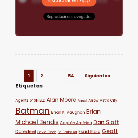
1
2
…
54
Siguientes
Etiquetas
Alan Moore
Agents of SHIELD
Arrow
Astro City
Anual
Batman
Brian
Brian K. Vaughan
Michael Bendis
Dan Slott
Capitán América
Geoff
Daredevil
Esad Ribic
David Finch
Ed Brubaker