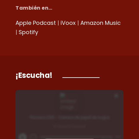
También en…
Apple Podcast
|
iVoox
|
Amazon Music
|
Spotify
¡Escucha!