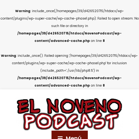
Warning
: include_once(/homepages/39/d426520715/htdocs/wp-
content/plugins/wp-super-cache/wp-cache-phase1.php): Failed to open stream: No
such file or directory in
/homepages/39/d426520715/htdocs/NovenoPodcast/wp-
content/advanced-cache.php
on line
8
Warning
: include_once(): Failed opening '/homepages/39/d426520715/htdocs/wp-
content/plugins/wp-super-cache/wp-cache-phase1.php' for inclusion
(include_path='.:/usr/lib/php8.5') in
/homepages/39/d426520715/htdocs/NovenoPodcast/wp-
content/advanced-cache.php
on line
8
Menú