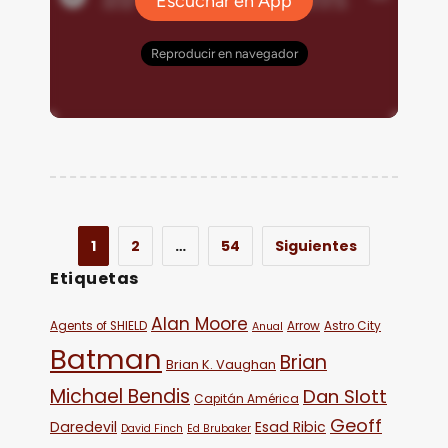
1
2
…
54
Siguientes
Etiquetas
Alan Moore
Agents of SHIELD
Arrow
Astro City
Anual
Batman
Brian
Brian K. Vaughan
Michael Bendis
Dan Slott
Capitán América
Geoff
Daredevil
Esad Ribic
David Finch
Ed Brubaker