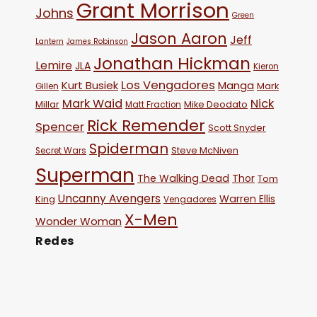
Grant Morrison
Johns
Green
Jason Aaron
Jeff
Lantern
James Robinson
Jonathan Hickman
Lemire
JLA
Kieron
Los Vengadores
Kurt Busiek
Manga
Mark
Gillen
Mark Waid
Nick
Millar
Mike Deodato
Matt Fraction
Rick Remender
Spencer
Scott Snyder
Spiderman
Steve McNiven
Secret Wars
Superman
The Walking Dead
Thor
Tom
Uncanny Avengers
Warren Ellis
King
Vengadores
X-Men
Wonder Woman
Redes