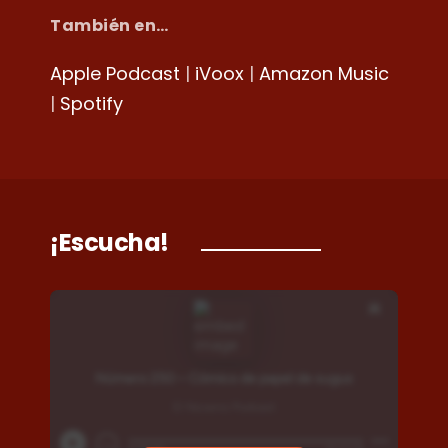
También en…
Apple Podcast
|
iVoox
|
Amazon Music
|
Spotify
¡Escucha!