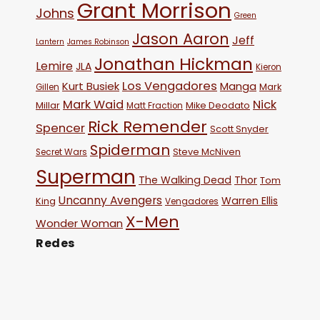
Grant Morrison
Johns
Green
Jason Aaron
Jeff
Lantern
James Robinson
Jonathan Hickman
Lemire
JLA
Kieron
Los Vengadores
Kurt Busiek
Manga
Mark
Gillen
Mark Waid
Nick
Millar
Mike Deodato
Matt Fraction
Rick Remender
Spencer
Scott Snyder
Spiderman
Steve McNiven
Secret Wars
Superman
The Walking Dead
Thor
Tom
Uncanny Avengers
Warren Ellis
King
Vengadores
X-Men
Wonder Woman
Redes