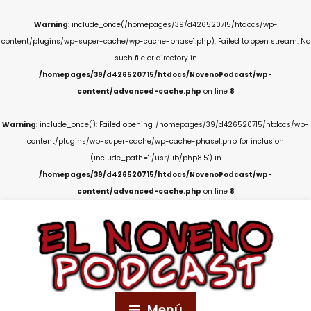
Warning
: include_once(/homepages/39/d426520715/htdocs/wp-
content/plugins/wp-super-cache/wp-cache-phase1.php): Failed to open stream: No
such file or directory in
/homepages/39/d426520715/htdocs/NovenoPodcast/wp-
content/advanced-cache.php
on line
8
Warning
: include_once(): Failed opening '/homepages/39/d426520715/htdocs/wp-
content/plugins/wp-super-cache/wp-cache-phase1.php' for inclusion
(include_path='.:/usr/lib/php8.5') in
/homepages/39/d426520715/htdocs/NovenoPodcast/wp-
content/advanced-cache.php
on line
8
Menú