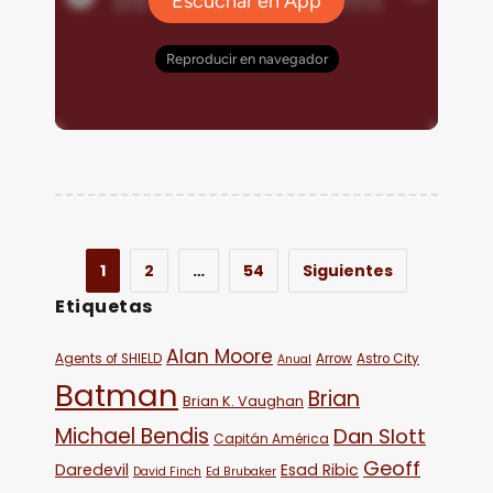
1
2
…
54
Siguientes
Etiquetas
Alan Moore
Agents of SHIELD
Arrow
Astro City
Anual
Batman
Brian
Brian K. Vaughan
Michael Bendis
Dan Slott
Capitán América
Geoff
Daredevil
Esad Ribic
David Finch
Ed Brubaker