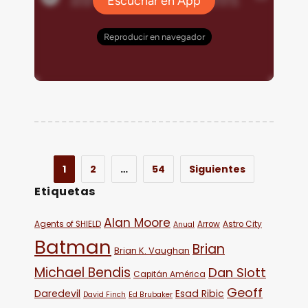
1
2
…
54
Siguientes
Etiquetas
Alan Moore
Agents of SHIELD
Arrow
Astro City
Anual
Batman
Brian
Brian K. Vaughan
Michael Bendis
Dan Slott
Capitán América
Geoff
Daredevil
Esad Ribic
David Finch
Ed Brubaker