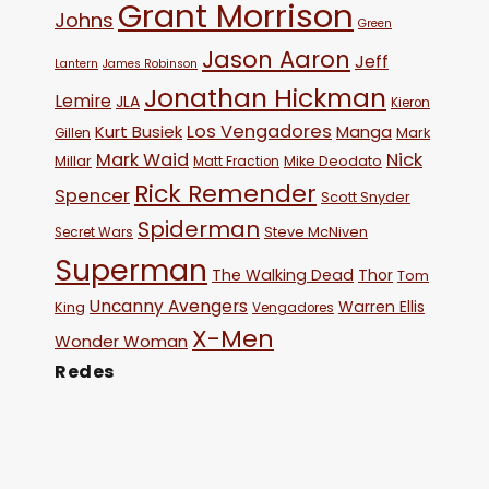
Grant Morrison
Johns
Green
Jason Aaron
Jeff
Lantern
James Robinson
Jonathan Hickman
Lemire
JLA
Kieron
Los Vengadores
Kurt Busiek
Manga
Mark
Gillen
Mark Waid
Nick
Millar
Mike Deodato
Matt Fraction
Rick Remender
Spencer
Scott Snyder
Spiderman
Steve McNiven
Secret Wars
Superman
The Walking Dead
Thor
Tom
Uncanny Avengers
Warren Ellis
King
Vengadores
X-Men
Wonder Woman
Redes