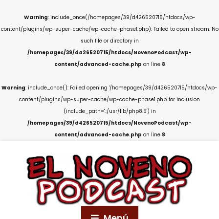
Warning
: include_once(/homepages/39/d426520715/htdocs/wp-
content/plugins/wp-super-cache/wp-cache-phase1.php): Failed to open stream: No
such file or directory in
/homepages/39/d426520715/htdocs/NovenoPodcast/wp-
content/advanced-cache.php
on line
8
Warning
: include_once(): Failed opening '/homepages/39/d426520715/htdocs/wp-
content/plugins/wp-super-cache/wp-cache-phase1.php' for inclusion
(include_path='.:/usr/lib/php8.5') in
/homepages/39/d426520715/htdocs/NovenoPodcast/wp-
content/advanced-cache.php
on line
8
Menú