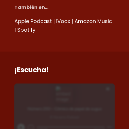
También en…
Apple Podcast
|
iVoox
|
Amazon Music
|
Spotify
¡Escucha!