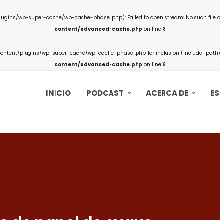
ins/wp-super-cache/wp-cache-phase1.php): Failed to open stream: No such file or
content/advanced-cache.php
on line
8
ntent/plugins/wp-super-cache/wp-cache-phase1.php' for inclusion (include_path='.
content/advanced-cache.php
on line
8
INICIO
PODCAST
ACERCA DE
ES