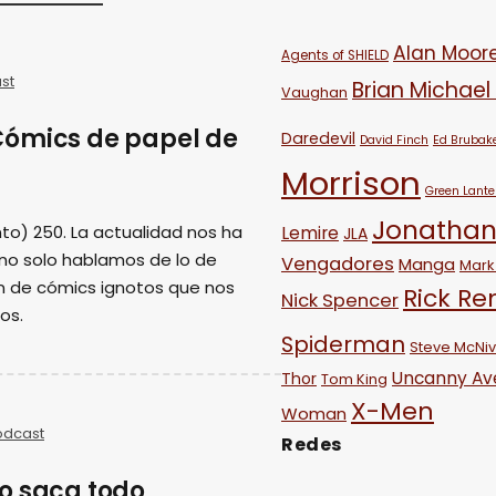
Alan Moor
Agents of SHIELD
st
Brian Michael
Vaughan
Cómics de papel de
Daredevil
David Finch
Ed Brubak
Morrison
Green Lante
Jonathan
to) 250. La actualidad nos ha
Lemire
JLA
 no solo hablamos de lo de
Vengadores
Manga
Mark 
n de cómics ignotos que nos
Rick R
Nick Spencer
os.
Spiderman
Steve McNi
Uncanny Av
Thor
Tom King
X-Men
Woman
odcast
Redes
o saca todo