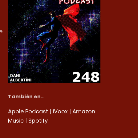
e
También en…
Apple Podcast
|
iVoox
|
Amazon
Music
|
Spotify