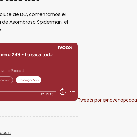
solute de DC, comentamos el
pa de Asombroso Spiderman, el
ás
Tweets por @novenopodca
dcast