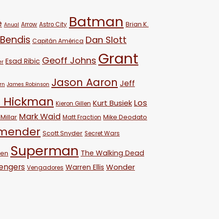
Batman
e
Brian K.
Arrow
Astro City
Anual
 Bendis
Dan Slott
Capitán América
Grant
Geoff Johns
Esad Ribic
er
Jason Aaron
Jeff
rn
James Robinson
 Hickman
Los
Kurt Busiek
Kieron Gillen
Mark Waid
Millar
Mike Deodato
Matt Fraction
emender
Scott Snyder
Secret Wars
Superman
The Walking Dead
ven
engers
Wonder
Warren Ellis
Vengadores