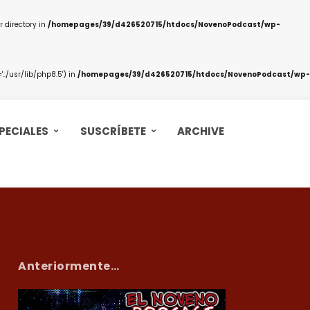
 directory in
/homepages/39/d426520715/htdocs/NovenoPodcast/wp-
:/usr/lib/php8.5') in
/homepages/39/d426520715/htdocs/NovenoPodcast/wp-
PECIALES
SUSCRÍBETE
ARCHIVE
Anteriormente…