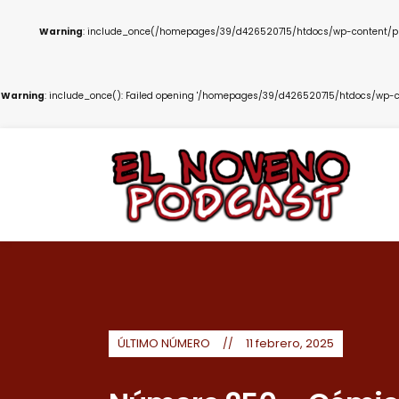
Warning
: include_once(/homepages/39/d426520715/htdocs/wp-content/plug
Warning
: include_once(): Failed opening '/homepages/39/d426520715/htdocs/wp-co
ÚLTIMO NÚMERO
11 febrero, 2025