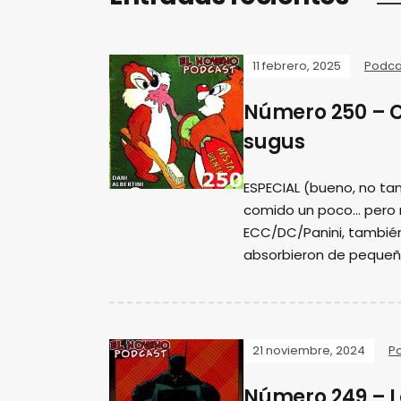
11 febrero, 2025
Podca
Número 250 – 
sugus
ESPECIAL (bueno, no tan
comido un poco... pero
ECC/DC/Panini, tambié
absorbieron de pequeñ
21 noviembre, 2024
P
Número 249 – L