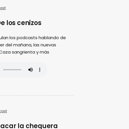
ast
e los cenizos
ulan los podcasts hablando de
ujer del mañana, las nuevas
 Caza sangrienta y más
cast
acar la chequera