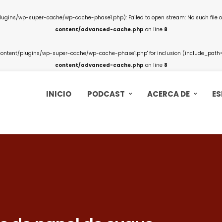
ins/wp-super-cache/wp-cache-phase1.php): Failed to open stream: No such file or
content/advanced-cache.php
on line
8
ntent/plugins/wp-super-cache/wp-cache-phase1.php' for inclusion (include_path='.
content/advanced-cache.php
on line
8
INICIO
PODCAST
ACERCA DE
ES