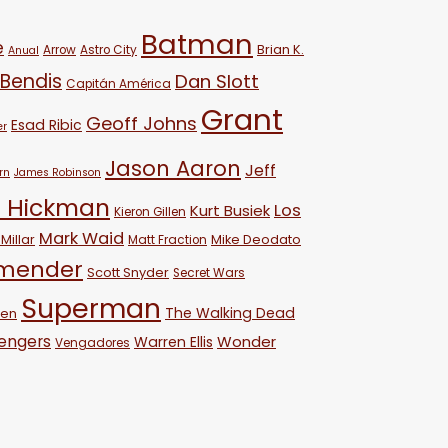
Batman
e
Brian K.
Arrow
Astro City
Anual
 Bendis
Dan Slott
Capitán América
Grant
Geoff Johns
Esad Ribic
er
Jason Aaron
Jeff
rn
James Robinson
 Hickman
Los
Kurt Busiek
Kieron Gillen
Mark Waid
Millar
Mike Deodato
Matt Fraction
emender
Scott Snyder
Secret Wars
Superman
The Walking Dead
ven
engers
Wonder
Warren Ellis
Vengadores