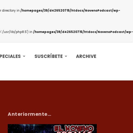
 directory in
/homepages/39/d426520715/htdocs/NovenoPodcast/wp-
:/usr/lib/php8.5') in
/homepages/39/d426520715/htdocs/NovenoPodcast/wp-
PECIALES
SUSCRÍBETE
ARCHIVE
Anteriormente…