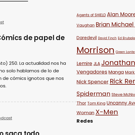
Alan Moor
Agents of SHIELD
st
Brian Michael
Vaughan
Cómics de papel de
Daredevil
David Finch
Ed Brubak
Morrison
Green Lante
Jonathan
to) 250. La actualidad nos ha
Lemire
JLA
 no solo hablamos de lo de
Vengadores
Manga
Mark 
n de cómics ignotos que nos
Rick R
Nick Spencer
os.
Spiderman
Steve McNi
Uncanny Av
Thor
Tom King
X-Men
Woman
odcast
Redes
o saca todo