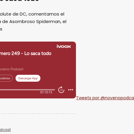
solute de DC, comentamos el
pa de Asombroso Spiderman, el
ás
Tweets por @novenopodca
dcast