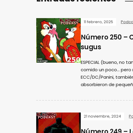
11 febrero, 2025
Podca
Número 250 – 
sugus
ESPECIAL (bueno, no tan
comido un poco... pero
ECC/DC/Panini, tambié
absorbieron de pequeñ
21 noviembre, 2024
P
Número 249 – L