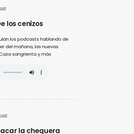
ast
e los cenizos
ulan los podcasts hablando de
ujer del mañana, las nuevas
 Caza sangrienta y más
cast
acar la chequera