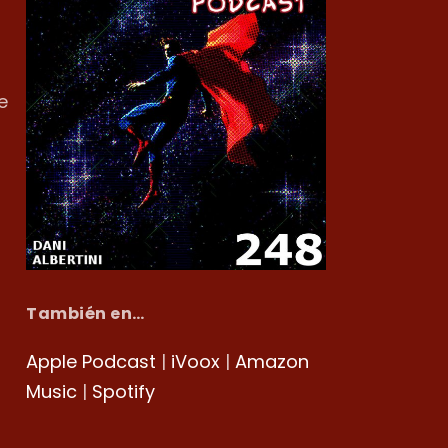
e
También en…
Apple Podcast
|
iVoox
|
Amazon
Music
|
Spotify