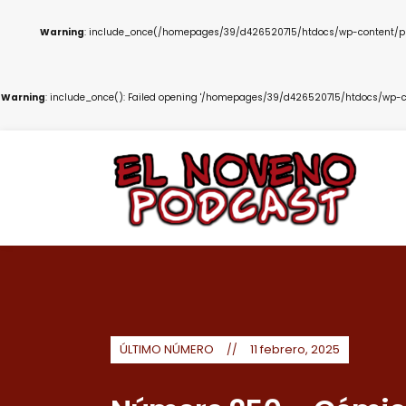
Warning
: include_once(/homepages/39/d426520715/htdocs/wp-content/plug
Warning
: include_once(): Failed opening '/homepages/39/d426520715/htdocs/wp-co
ÚLTIMO NÚMERO
11 febrero, 2025