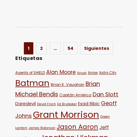
1
2
…
54
Siguientes
Etiquetas
Alan Moore
Agents of SHIELD
Arrow
Astro City
Anual
Batman
Brian
Brian K. Vaughan
Michael Bendis
Dan Slott
Capitán América
Geoff
Daredevil
Esad Ribic
David Finch
Ed Brubaker
Grant Morrison
Johns
Green
Jason Aaron
Jeff
Lantern
James Robinson