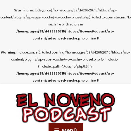
Warning
: include_once(/homepages/39/d426520715/htdocs/wp-
content/plugins/wp-super-cache/wp-cache-phase1.php): Failed to open stream: No
such file or directory in
/homepages/39/d426520715/htdocs/NovenoPodcast/wp-
content/advanced-cache.php
on line
8
Warning
: include_once(): Failed opening '/homepages/39/d426520715/htdocs/wp-
content/plugins/wp-super-cache/wp-cache-phase1.php' for inclusion
(include_path='.:/usr/lib/php8.5') in
/homepages/39/d426520715/htdocs/NovenoPodcast/wp-
content/advanced-cache.php
on line
8
Menú