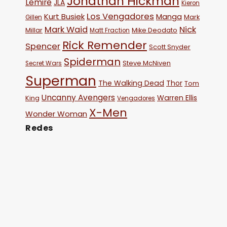
Jonathan Hickman
Lemire
JLA
Kieron
Los Vengadores
Kurt Busiek
Manga
Mark
Gillen
Mark Waid
Nick
Millar
Mike Deodato
Matt Fraction
Rick Remender
Spencer
Scott Snyder
Spiderman
Steve McNiven
Secret Wars
Superman
The Walking Dead
Thor
Tom
Uncanny Avengers
Warren Ellis
King
Vengadores
X-Men
Wonder Woman
Redes