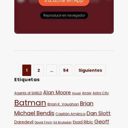
1
2
…
54
Siguientes
Etiquetas
Alan Moore
Agents of SHIELD
Arrow
Astro City
Anual
Batman
Brian
Brian K. Vaughan
Michael Bendis
Dan Slott
Capitán América
Geoff
Daredevil
Esad Ribic
David Finch
Ed Brubaker