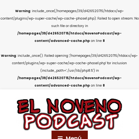
Warning
: include_once(/homepages/39/d426520715/htdocs/wp-
content/plugins/wp-super-cache/wp-cache-phase1.php): Failed to open stream: No
such file or directory in
/homepages/39/d426520715/htdocs/NovenoPodcast/wp-
content/advanced-cache.php
on line
8
Warning
: include_once(): Failed opening '/homepages/39/d426520715/htdocs/wp-
content/plugins/wp-super-cache/wp-cache-phase1.php' for inclusion
(include_path='.:/usr/lib/php8.5') in
/homepages/39/d426520715/htdocs/NovenoPodcast/wp-
content/advanced-cache.php
on line
8
Menú