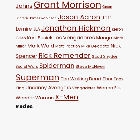
Grant Morrison
Johns
Green
Jason Aaron
Jeff
Lantern
James Robinson
Jonathan Hickman
Lemire
JLA
Kieron
Los Vengadores
Kurt Busiek
Manga
Mark
Gillen
Mark Waid
Nick
Millar
Mike Deodato
Matt Fraction
Rick Remender
Spencer
Scott Snyder
Spiderman
Steve McNiven
Secret Wars
Superman
The Walking Dead
Thor
Tom
Uncanny Avengers
Warren Ellis
King
Vengadores
X-Men
Wonder Woman
Redes