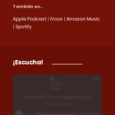
También en…
Apple Podcast
|
iVoox
|
Amazon Music
|
Spotify
¡Escucha!