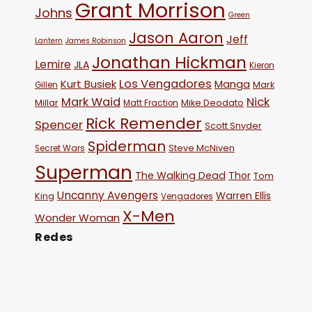
Grant Morrison
Johns
Green
Jason Aaron
Jeff
Lantern
James Robinson
Jonathan Hickman
Lemire
JLA
Kieron
Los Vengadores
Kurt Busiek
Manga
Mark
Gillen
Mark Waid
Nick
Millar
Mike Deodato
Matt Fraction
Rick Remender
Spencer
Scott Snyder
Spiderman
Steve McNiven
Secret Wars
Superman
The Walking Dead
Thor
Tom
Uncanny Avengers
Warren Ellis
King
Vengadores
X-Men
Wonder Woman
Redes