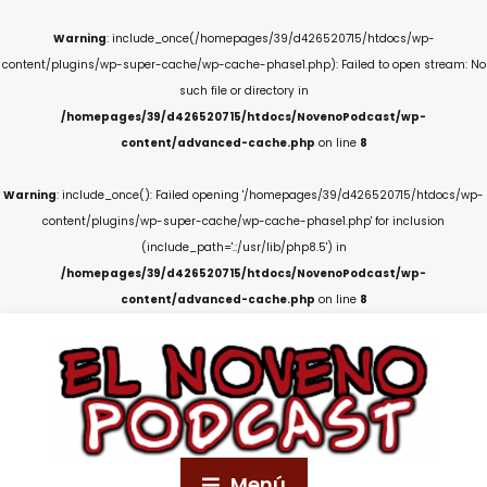
Warning
: include_once(/homepages/39/d426520715/htdocs/wp-
content/plugins/wp-super-cache/wp-cache-phase1.php): Failed to open stream: No
such file or directory in
/homepages/39/d426520715/htdocs/NovenoPodcast/wp-
content/advanced-cache.php
on line
8
Warning
: include_once(): Failed opening '/homepages/39/d426520715/htdocs/wp-
content/plugins/wp-super-cache/wp-cache-phase1.php' for inclusion
(include_path='.:/usr/lib/php8.5') in
/homepages/39/d426520715/htdocs/NovenoPodcast/wp-
content/advanced-cache.php
on line
8
Menú