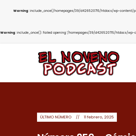
Warning
: include_once(/homepages/39/d426520715/htdocs/wp-content/plug
Warning
: include_once(): Failed opening '/homepages/39/d426520715/htdocs/wp-co
ÚLTIMO NÚMERO
11 febrero, 2025