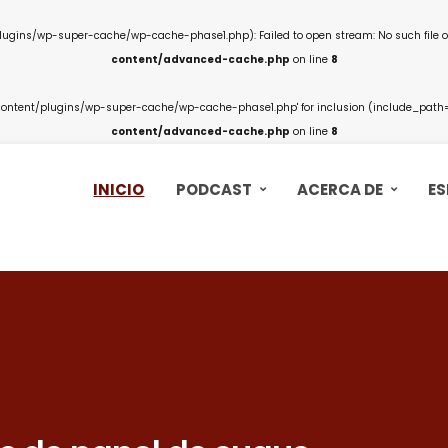
ins/wp-super-cache/wp-cache-phase1.php): Failed to open stream: No such file or
content/advanced-cache.php
on line
8
ntent/plugins/wp-super-cache/wp-cache-phase1.php' for inclusion (include_path='.
content/advanced-cache.php
on line
8
INICIO
PODCAST
ACERCA DE
ES