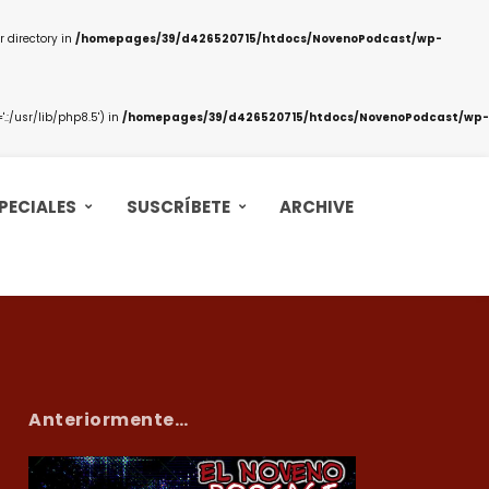
 directory in
/homepages/39/d426520715/htdocs/NovenoPodcast/wp-
:/usr/lib/php8.5') in
/homepages/39/d426520715/htdocs/NovenoPodcast/wp-
PECIALES
SUSCRÍBETE
ARCHIVE
Anteriormente…