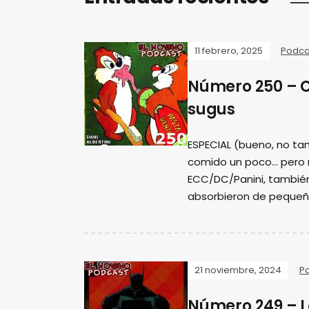
11 febrero, 2025
Podca
Número 250 – 
sugus
ESPECIAL (bueno, no tan
comido un poco... pero
ECC/DC/Panini, tambié
absorbieron de pequeñ
21 noviembre, 2024
P
Número 249 – L