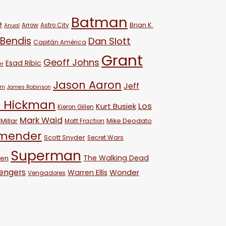
Batman
e
Brian K.
Arrow
Astro City
Anual
 Bendis
Dan Slott
Capitán América
Grant
Geoff Johns
Esad Ribic
er
Jason Aaron
Jeff
rn
James Robinson
 Hickman
Los
Kurt Busiek
Kieron Gillen
Mark Waid
Millar
Mike Deodato
Matt Fraction
emender
Scott Snyder
Secret Wars
Superman
The Walking Dead
ven
engers
Wonder
Warren Ellis
Vengadores