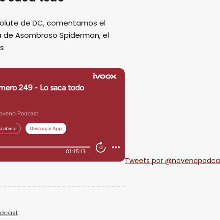
solute de DC, comentamos el
pa de Asombroso Spiderman, el
ás
Tweets por @novenopodca
dcast