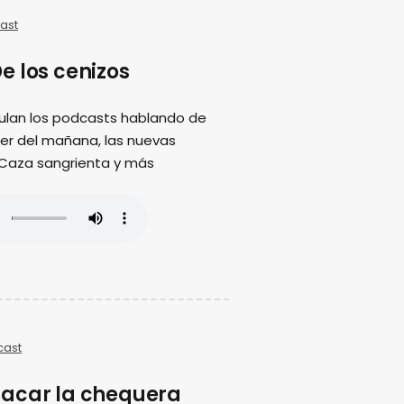
ast
e los cenizos
ulan los podcasts hablando de
ujer del mañana, las nuevas
 Caza sangrienta y más
cast
acar la chequera