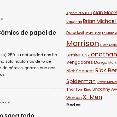
Alan Moor
Agents of SHIELD
st
Brian Michael
Vaughan
Cómics de papel de
Daredevil
David Finch
Ed Brubak
Morrison
Green Lante
Jonathan
to) 250. La actualidad nos ha
Lemire
JLA
 no solo hablamos de lo de
Vengadores
Manga
Mark 
n de cómics ignotos que nos
Rick R
Nick Spencer
os.
Spiderman
Steve McNi
Uncanny Av
Thor
Tom King
X-Men
Woman
odcast
Redes
o saca todo