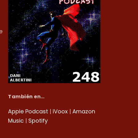
e
También en…
Apple Podcast
|
iVoox
|
Amazon
Music
|
Spotify