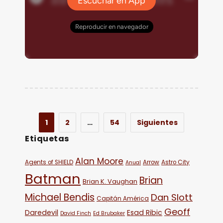
1
2
…
54
Siguientes
Etiquetas
Alan Moore
Agents of SHIELD
Arrow
Astro City
Anual
Batman
Brian
Brian K. Vaughan
Michael Bendis
Dan Slott
Capitán América
Geoff
Daredevil
Esad Ribic
David Finch
Ed Brubaker