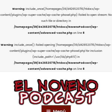
Warning
: include_once(/homepages/39/d426520715/htdocs/wp-
content/plugins/wp-super-cache/wp-cache-phase1.php): Failed to open stream: No
such file or directory in
/homepages/39/d426520715/htdocs/NovenoPodcast/wp-
content/advanced-cache.php
on line
8
Warning
: include_once(): Failed opening '/homepages/39/d426520715/htdocs/wp-
content/plugins/wp-super-cache/wp-cache-phase1.php' for inclusion
(include_path='.:/usr/lib/php8.5') in
/homepages/39/d426520715/htdocs/NovenoPodcast/wp-
content/advanced-cache.php
on line
8
Menú