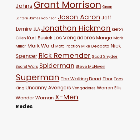
Grant Morrison
Johns
Green
Jason Aaron
Jeff
Lantern
James Robinson
Jonathan Hickman
Lemire
JLA
Kieron
Los Vengadores
Kurt Busiek
Manga
Mark
Gillen
Mark Waid
Nick
Millar
Mike Deodato
Matt Fraction
Rick Remender
Spencer
Scott Snyder
Spiderman
Steve McNiven
Secret Wars
Superman
The Walking Dead
Thor
Tom
Uncanny Avengers
Warren Ellis
King
Vengadores
X-Men
Wonder Woman
Redes