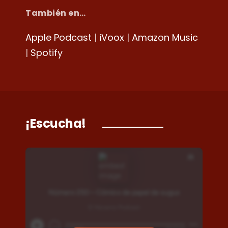
También en…
Apple Podcast
|
iVoox
|
Amazon Music
|
Spotify
¡Escucha!