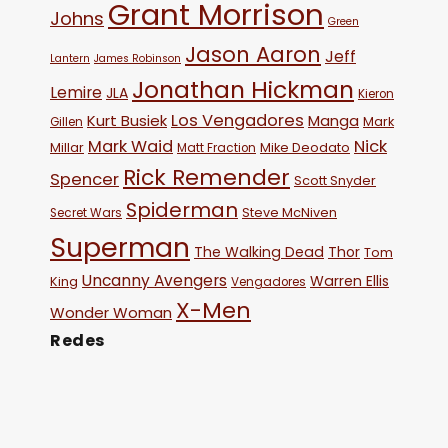
Grant Morrison
Johns
Green
Jason Aaron
Jeff
Lantern
James Robinson
Jonathan Hickman
Lemire
JLA
Kieron
Los Vengadores
Kurt Busiek
Manga
Mark
Gillen
Mark Waid
Nick
Millar
Mike Deodato
Matt Fraction
Rick Remender
Spencer
Scott Snyder
Spiderman
Steve McNiven
Secret Wars
Superman
The Walking Dead
Thor
Tom
Uncanny Avengers
Warren Ellis
King
Vengadores
X-Men
Wonder Woman
Redes