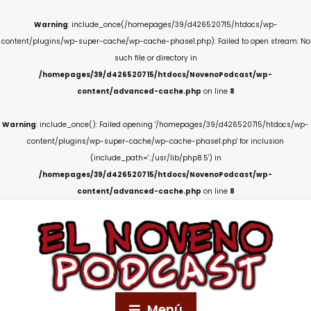
Warning
: include_once(/homepages/39/d426520715/htdocs/wp-
content/plugins/wp-super-cache/wp-cache-phase1.php): Failed to open stream: No
such file or directory in
/homepages/39/d426520715/htdocs/NovenoPodcast/wp-
content/advanced-cache.php
on line
8
Warning
: include_once(): Failed opening '/homepages/39/d426520715/htdocs/wp-
content/plugins/wp-super-cache/wp-cache-phase1.php' for inclusion
(include_path='.:/usr/lib/php8.5') in
/homepages/39/d426520715/htdocs/NovenoPodcast/wp-
content/advanced-cache.php
on line
8
Menú