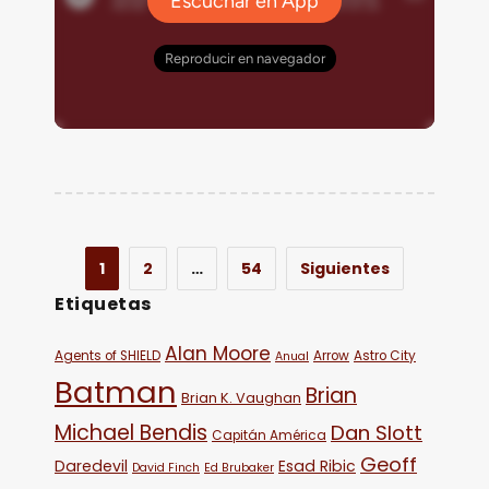
1
2
…
54
Siguientes
Etiquetas
Alan Moore
Agents of SHIELD
Arrow
Astro City
Anual
Batman
Brian
Brian K. Vaughan
Michael Bendis
Dan Slott
Capitán América
Geoff
Daredevil
Esad Ribic
David Finch
Ed Brubaker