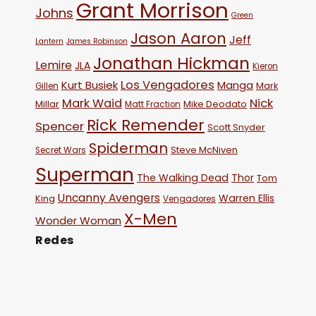
Grant Morrison
Johns
Green
Jason Aaron
Jeff
Lantern
James Robinson
Jonathan Hickman
Lemire
JLA
Kieron
Los Vengadores
Kurt Busiek
Manga
Mark
Gillen
Mark Waid
Nick
Millar
Mike Deodato
Matt Fraction
Rick Remender
Spencer
Scott Snyder
Spiderman
Steve McNiven
Secret Wars
Superman
The Walking Dead
Thor
Tom
Uncanny Avengers
Warren Ellis
King
Vengadores
X-Men
Wonder Woman
Redes