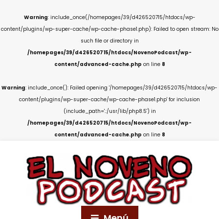
Warning
: include_once(/homepages/39/d426520715/htdocs/wp-
content/plugins/wp-super-cache/wp-cache-phase1.php): Failed to open stream: No
such file or directory in
/homepages/39/d426520715/htdocs/NovenoPodcast/wp-
content/advanced-cache.php
on line
8
Warning
: include_once(): Failed opening '/homepages/39/d426520715/htdocs/wp-
content/plugins/wp-super-cache/wp-cache-phase1.php' for inclusion
(include_path='.:/usr/lib/php8.5') in
/homepages/39/d426520715/htdocs/NovenoPodcast/wp-
content/advanced-cache.php
on line
8
Menú