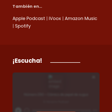
También en…
Apple Podcast
|
iVoox
|
Amazon Music
|
Spotify
¡Escucha!