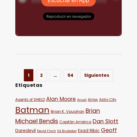
1
2
…
54
Siguientes
Etiquetas
Alan Moore
Agents of SHIELD
Arrow
Astro City
Anual
Batman
Brian
Brian K. Vaughan
Michael Bendis
Dan Slott
Capitán América
Geoff
Daredevil
Esad Ribic
David Finch
Ed Brubaker