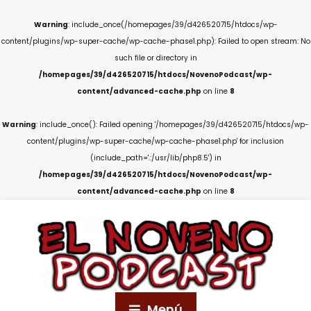
Warning
: include_once(/homepages/39/d426520715/htdocs/wp-
content/plugins/wp-super-cache/wp-cache-phase1.php): Failed to open stream: No
such file or directory in
/homepages/39/d426520715/htdocs/NovenoPodcast/wp-
content/advanced-cache.php
on line
8
Warning
: include_once(): Failed opening '/homepages/39/d426520715/htdocs/wp-
content/plugins/wp-super-cache/wp-cache-phase1.php' for inclusion
(include_path='.:/usr/lib/php8.5') in
/homepages/39/d426520715/htdocs/NovenoPodcast/wp-
content/advanced-cache.php
on line
8
Menú