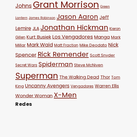
Grant Morrison
Johns
Green
Jason Aaron
Jeff
Lantern
James Robinson
Jonathan Hickman
Lemire
JLA
Kieron
Los Vengadores
Kurt Busiek
Manga
Mark
Gillen
Mark Waid
Nick
Millar
Mike Deodato
Matt Fraction
Rick Remender
Spencer
Scott Snyder
Spiderman
Steve McNiven
Secret Wars
Superman
The Walking Dead
Thor
Tom
Uncanny Avengers
Warren Ellis
King
Vengadores
X-Men
Wonder Woman
Redes