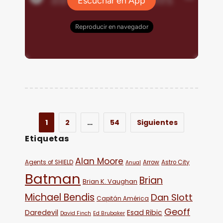
1
2
…
54
Siguientes
Etiquetas
Alan Moore
Agents of SHIELD
Arrow
Astro City
Anual
Batman
Brian
Brian K. Vaughan
Michael Bendis
Dan Slott
Capitán América
Geoff
Daredevil
Esad Ribic
David Finch
Ed Brubaker