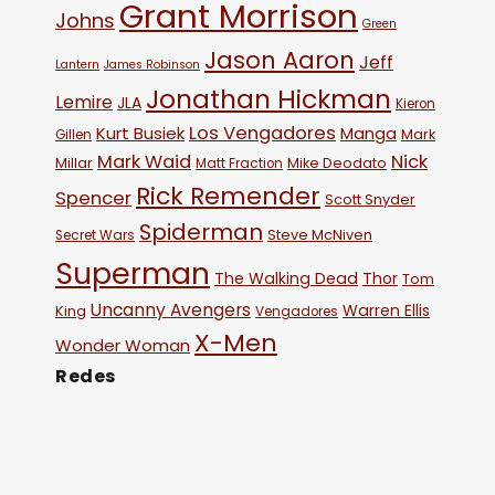
Grant Morrison
Johns
Green
Jason Aaron
Jeff
Lantern
James Robinson
Jonathan Hickman
Lemire
JLA
Kieron
Los Vengadores
Kurt Busiek
Manga
Mark
Gillen
Mark Waid
Nick
Millar
Mike Deodato
Matt Fraction
Rick Remender
Spencer
Scott Snyder
Spiderman
Steve McNiven
Secret Wars
Superman
The Walking Dead
Thor
Tom
Uncanny Avengers
Warren Ellis
King
Vengadores
X-Men
Wonder Woman
Redes