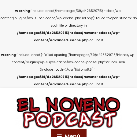
Warning
: include_once(/homepages/39/d426520715/htdocs/wp-
content/plugins/wp-super-cache/wp-cache-phase1.php): Failed to open stream: No
such file or directory in
/homepages/39/d426520715/htdocs/NovenoPodcast/wp-
content/advanced-cache.php
on line
8
Warning
: include_once(): Failed opening '/homepages/39/d426520715/htdocs/wp-
content/plugins/wp-super-cache/wp-cache-phase1.php' for inclusion
(include_path='.:/usr/lib/php8.5') in
/homepages/39/d426520715/htdocs/NovenoPodcast/wp-
content/advanced-cache.php
on line
8
Menú