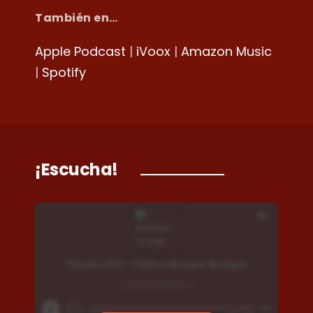
También en…
Apple Podcast
|
iVoox
|
Amazon Music
|
Spotify
¡Escucha!