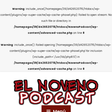
Warning
: include_once(/homepages/39/d426520715/htdocs/wp-
content/plugins/wp-super-cache/wp-cache-phase1.php): Failed to open stream: No
such file or directory in
/homepages/39/d426520715/htdocs/NovenoPodcast/wp-
content/advanced-cache.php
on line
8
Warning
: include_once(): Failed opening '/homepages/39/d426520715/htdocs/wp-
content/plugins/wp-super-cache/wp-cache-phase1.php' for inclusion
(include_path='.:/usr/lib/php8.5') in
/homepages/39/d426520715/htdocs/NovenoPodcast/wp-
content/advanced-cache.php
on line
8
Menú