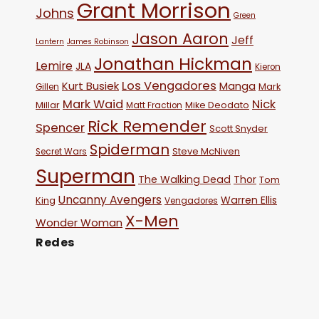
Grant Morrison
Johns
Green
Jason Aaron
Jeff
Lantern
James Robinson
Jonathan Hickman
Lemire
JLA
Kieron
Los Vengadores
Kurt Busiek
Manga
Mark
Gillen
Mark Waid
Nick
Millar
Mike Deodato
Matt Fraction
Rick Remender
Spencer
Scott Snyder
Spiderman
Steve McNiven
Secret Wars
Superman
The Walking Dead
Thor
Tom
Uncanny Avengers
Warren Ellis
King
Vengadores
X-Men
Wonder Woman
Redes