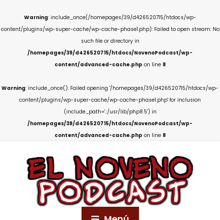
Warning
: include_once(/homepages/39/d426520715/htdocs/wp-
content/plugins/wp-super-cache/wp-cache-phase1.php): Failed to open stream: No
such file or directory in
/homepages/39/d426520715/htdocs/NovenoPodcast/wp-
content/advanced-cache.php
on line
8
Warning
: include_once(): Failed opening '/homepages/39/d426520715/htdocs/wp-
content/plugins/wp-super-cache/wp-cache-phase1.php' for inclusion
(include_path='.:/usr/lib/php8.5') in
/homepages/39/d426520715/htdocs/NovenoPodcast/wp-
content/advanced-cache.php
on line
8
Menú