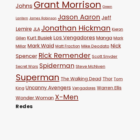
Grant Morrison
Johns
Green
Jason Aaron
Jeff
Lantern
James Robinson
Jonathan Hickman
Lemire
JLA
Kieron
Los Vengadores
Kurt Busiek
Manga
Mark
Gillen
Mark Waid
Nick
Millar
Mike Deodato
Matt Fraction
Rick Remender
Spencer
Scott Snyder
Spiderman
Steve McNiven
Secret Wars
Superman
The Walking Dead
Thor
Tom
Uncanny Avengers
Warren Ellis
King
Vengadores
X-Men
Wonder Woman
Redes