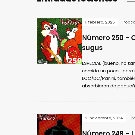
11 febrero, 2025
Podca
Número 250 – 
sugus
ESPECIAL (bueno, no tan
comido un poco... pero
ECC/DC/Panini, tambié
absorbieron de pequeñ
21 noviembre, 2024
P
Número 249 – L