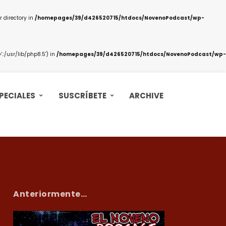
 directory in
/homepages/39/d426520715/htdocs/NovenoPodcast/wp-
:/usr/lib/php8.5') in
/homepages/39/d426520715/htdocs/NovenoPodcast/wp-
PECIALES
SUSCRÍBETE
ARCHIVE
Anteriormente…