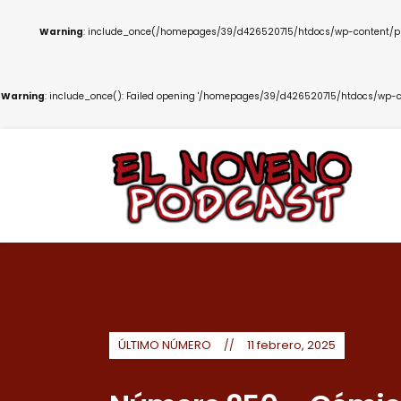
Warning
: include_once(/homepages/39/d426520715/htdocs/wp-content/plug
Warning
: include_once(): Failed opening '/homepages/39/d426520715/htdocs/wp-co
ÚLTIMO NÚMERO
11 febrero, 2025