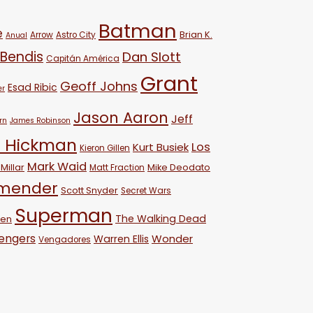
Batman
e
Brian K.
Arrow
Astro City
Anual
 Bendis
Dan Slott
Capitán América
Grant
Geoff Johns
Esad Ribic
er
Jason Aaron
Jeff
rn
James Robinson
 Hickman
Los
Kurt Busiek
Kieron Gillen
Mark Waid
Millar
Mike Deodato
Matt Fraction
emender
Scott Snyder
Secret Wars
Superman
The Walking Dead
ven
engers
Wonder
Warren Ellis
Vengadores