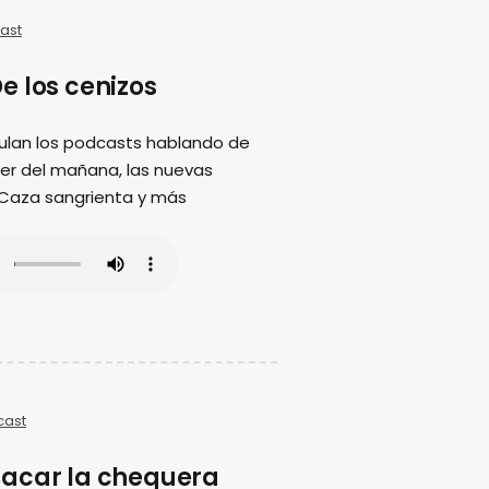
ast
e los cenizos
ulan los podcasts hablando de
ujer del mañana, las nuevas
 Caza sangrienta y más
cast
acar la chequera