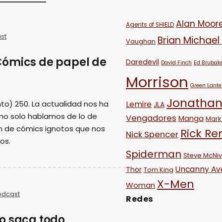
Alan Moor
Agents of SHIELD
st
Brian Michael
Vaughan
Cómics de papel de
Daredevil
David Finch
Ed Brubak
Morrison
Green Lante
Jonathan
to) 250. La actualidad nos ha
Lemire
JLA
 no solo hablamos de lo de
Vengadores
Manga
Mark 
n de cómics ignotos que nos
Rick R
Nick Spencer
os.
Spiderman
Steve McNi
Uncanny Av
Thor
Tom King
X-Men
Woman
odcast
Redes
o saca todo