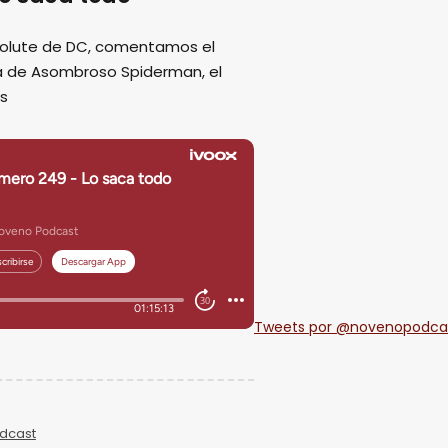
solute de DC, comentamos el
pa de Asombroso Spiderman, el
ás
Tweets por @novenopodca
dcast