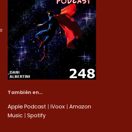
e
También en…
Apple Podcast
|
iVoox
|
Amazon
Music
|
Spotify