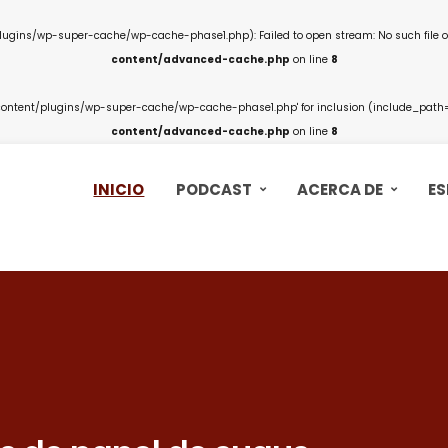
ins/wp-super-cache/wp-cache-phase1.php): Failed to open stream: No such file or
content/advanced-cache.php
on line
8
ntent/plugins/wp-super-cache/wp-cache-phase1.php' for inclusion (include_path='.
content/advanced-cache.php
on line
8
INICIO
PODCAST
ACERCA DE
ES