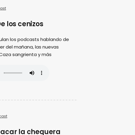
ast
e los cenizos
ulan los podcasts hablando de
ujer del mañana, las nuevas
 Caza sangrienta y más
cast
acar la chequera