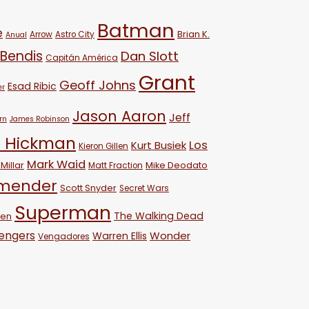
Batman
e
Brian K.
Arrow
Astro City
Anual
 Bendis
Dan Slott
Capitán América
Grant
Geoff Johns
Esad Ribic
er
Jason Aaron
Jeff
rn
James Robinson
 Hickman
Los
Kurt Busiek
Kieron Gillen
Mark Waid
Millar
Mike Deodato
Matt Fraction
emender
Scott Snyder
Secret Wars
Superman
The Walking Dead
ven
engers
Wonder
Warren Ellis
Vengadores