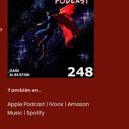
e
También en…
Apple Podcast
|
iVoox
|
Amazon
Music
|
Spotify