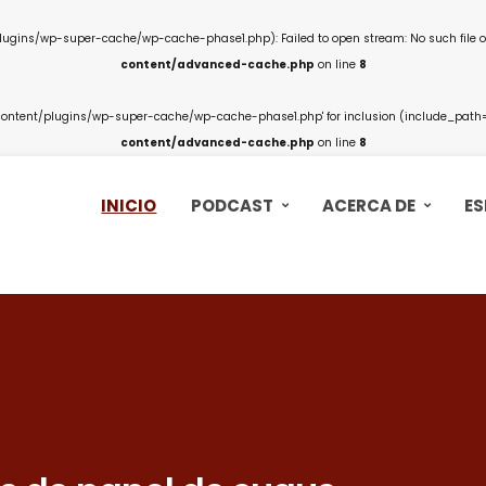
ins/wp-super-cache/wp-cache-phase1.php): Failed to open stream: No such file or
content/advanced-cache.php
on line
8
ntent/plugins/wp-super-cache/wp-cache-phase1.php' for inclusion (include_path='.
content/advanced-cache.php
on line
8
INICIO
PODCAST
ACERCA DE
ES