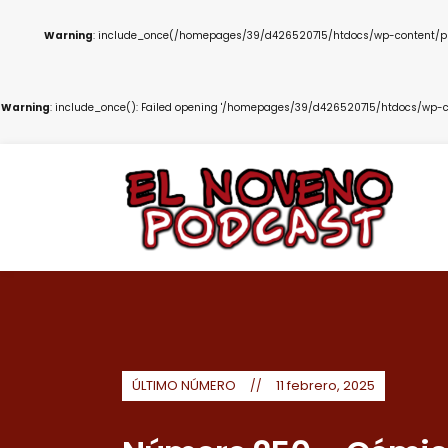
Warning
: include_once(/homepages/39/d426520715/htdocs/wp-content/plug
Warning
: include_once(): Failed opening '/homepages/39/d426520715/htdocs/wp-co
ÚLTIMO NÚMERO
11 febrero, 2025