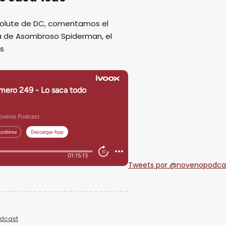
solute de DC, comentamos el
pa de Asombroso Spiderman, el
ás
Tweets por @novenopodca
dcast