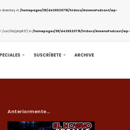
 directory in
/homepages/39/d426520715/htdocs/NovenoPodcast/wp-
:/usr/lib/php8.5') in
/homepages/39/d426520715/htdocs/NovenoPodcast/wp-
PECIALES
SUSCRÍBETE
ARCHIVE
Anteriormente…