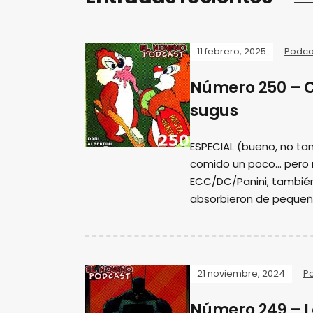
11 febrero, 2025
Podca
Número 250 – 
sugus
ESPECIAL (bueno, no tan
comido un poco... pero
ECC/DC/Panini, tambié
absorbieron de pequeñ
21 noviembre, 2024
P
Número 249 – L