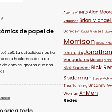
Alan Moor
Agents of SHIELD
st
Brian Michael
Vaughan
Cómics de papel de
Daredevil
David Finch
Ed Brubak
Morrison
Green Lante
Jonathan
to) 250. La actualidad nos ha
Lemire
JLA
 no solo hablamos de lo de
Vengadores
Manga
Mark 
n de cómics ignotos que nos
Rick R
Nick Spencer
os.
Spiderman
Steve McNi
Uncanny Av
Thor
Tom King
X-Men
Woman
odcast
Redes
o saca todo