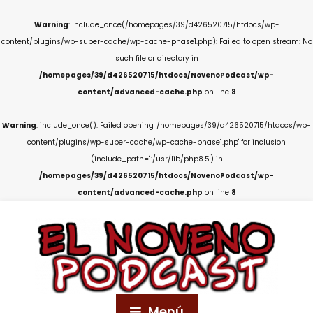
Warning
: include_once(/homepages/39/d426520715/htdocs/wp-
content/plugins/wp-super-cache/wp-cache-phase1.php): Failed to open stream: No
such file or directory in
/homepages/39/d426520715/htdocs/NovenoPodcast/wp-
content/advanced-cache.php
on line
8
Warning
: include_once(): Failed opening '/homepages/39/d426520715/htdocs/wp-
content/plugins/wp-super-cache/wp-cache-phase1.php' for inclusion
(include_path='.:/usr/lib/php8.5') in
/homepages/39/d426520715/htdocs/NovenoPodcast/wp-
content/advanced-cache.php
on line
8
Menú