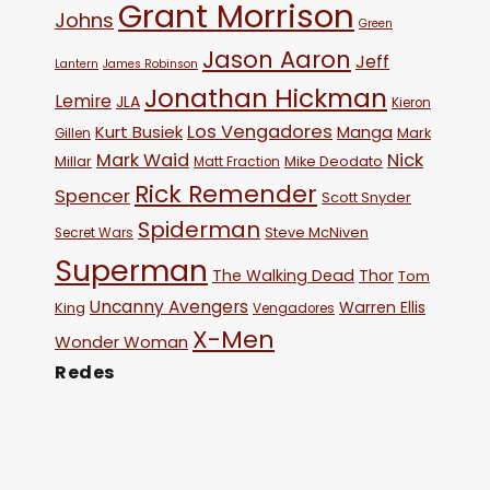
Grant Morrison
Johns
Green
Jason Aaron
Jeff
Lantern
James Robinson
Jonathan Hickman
Lemire
JLA
Kieron
Los Vengadores
Kurt Busiek
Manga
Mark
Gillen
Mark Waid
Nick
Millar
Mike Deodato
Matt Fraction
Rick Remender
Spencer
Scott Snyder
Spiderman
Steve McNiven
Secret Wars
Superman
The Walking Dead
Thor
Tom
Uncanny Avengers
Warren Ellis
King
Vengadores
X-Men
Wonder Woman
Redes