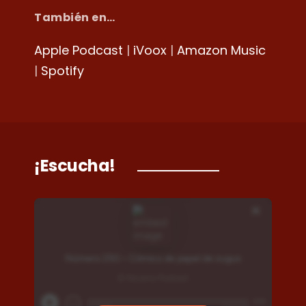
También en…
Apple Podcast
|
iVoox
|
Amazon Music
|
Spotify
¡Escucha!