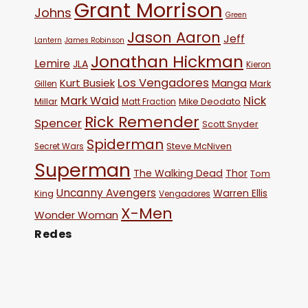
Grant Morrison
Johns
Green
Jason Aaron
Jeff
Lantern
James Robinson
Jonathan Hickman
Lemire
JLA
Kieron
Los Vengadores
Kurt Busiek
Manga
Mark
Gillen
Mark Waid
Nick
Millar
Mike Deodato
Matt Fraction
Rick Remender
Spencer
Scott Snyder
Spiderman
Steve McNiven
Secret Wars
Superman
The Walking Dead
Thor
Tom
Uncanny Avengers
Warren Ellis
King
Vengadores
X-Men
Wonder Woman
Redes