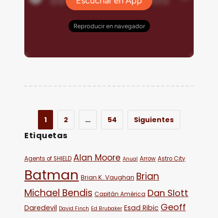
1
2
…
54
Siguientes
Etiquetas
Alan Moore
Agents of SHIELD
Arrow
Astro City
Anual
Batman
Brian
Brian K. Vaughan
Michael Bendis
Dan Slott
Capitán América
Geoff
Daredevil
Esad Ribic
David Finch
Ed Brubaker