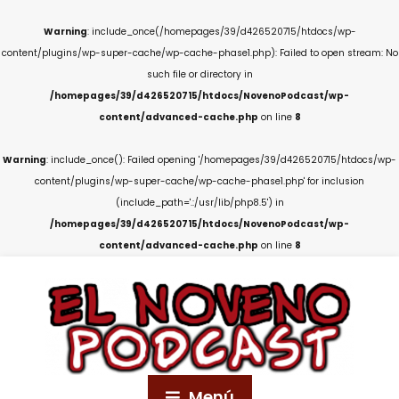
Warning
: include_once(/homepages/39/d426520715/htdocs/wp-
content/plugins/wp-super-cache/wp-cache-phase1.php): Failed to open stream: No
such file or directory in
/homepages/39/d426520715/htdocs/NovenoPodcast/wp-
content/advanced-cache.php
on line
8
Warning
: include_once(): Failed opening '/homepages/39/d426520715/htdocs/wp-
content/plugins/wp-super-cache/wp-cache-phase1.php' for inclusion
(include_path='.:/usr/lib/php8.5') in
/homepages/39/d426520715/htdocs/NovenoPodcast/wp-
content/advanced-cache.php
on line
8
Menú