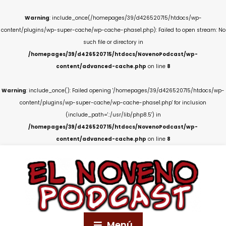
Warning
: include_once(/homepages/39/d426520715/htdocs/wp-
content/plugins/wp-super-cache/wp-cache-phase1.php): Failed to open stream: No
such file or directory in
/homepages/39/d426520715/htdocs/NovenoPodcast/wp-
content/advanced-cache.php
on line
8
Warning
: include_once(): Failed opening '/homepages/39/d426520715/htdocs/wp-
content/plugins/wp-super-cache/wp-cache-phase1.php' for inclusion
(include_path='.:/usr/lib/php8.5') in
/homepages/39/d426520715/htdocs/NovenoPodcast/wp-
content/advanced-cache.php
on line
8
Menú