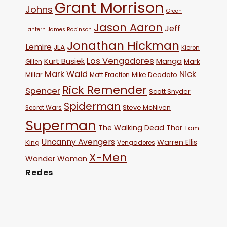
Grant Morrison
Johns
Green
Jason Aaron
Jeff
Lantern
James Robinson
Jonathan Hickman
Lemire
JLA
Kieron
Los Vengadores
Kurt Busiek
Manga
Mark
Gillen
Mark Waid
Nick
Millar
Mike Deodato
Matt Fraction
Rick Remender
Spencer
Scott Snyder
Spiderman
Steve McNiven
Secret Wars
Superman
The Walking Dead
Thor
Tom
Uncanny Avengers
Warren Ellis
King
Vengadores
X-Men
Wonder Woman
Redes