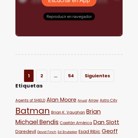
1
2
…
54
Siguientes
Etiquetas
Alan Moore
Agents of SHIELD
Arrow
Astro City
Anual
Batman
Brian
Brian K. Vaughan
Michael Bendis
Dan Slott
Capitán América
Geoff
Daredevil
Esad Ribic
David Finch
Ed Brubaker