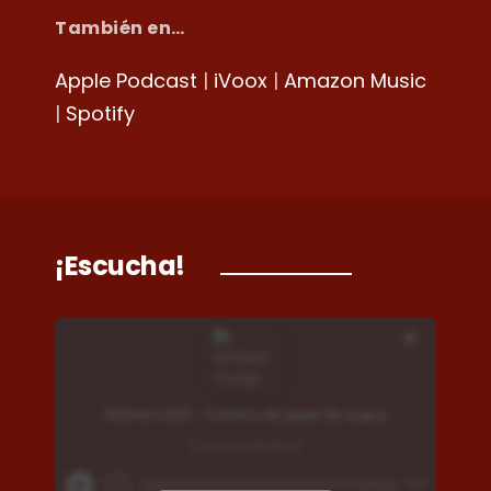
También en…
Apple Podcast
|
iVoox
|
Amazon Music
|
Spotify
¡Escucha!