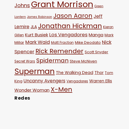
Grant Morrison
Johns
Green
Jason Aaron
Jeff
Lantern
James Robinson
Jonathan Hickman
Lemire
JLA
Kieron
Los Vengadores
Kurt Busiek
Manga
Mark
Gillen
Mark Waid
Nick
Millar
Mike Deodato
Matt Fraction
Rick Remender
Spencer
Scott Snyder
Spiderman
Steve McNiven
Secret Wars
Superman
The Walking Dead
Thor
Tom
Uncanny Avengers
Warren Ellis
King
Vengadores
X-Men
Wonder Woman
Redes