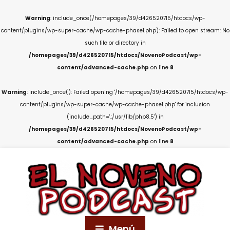
Warning
: include_once(/homepages/39/d426520715/htdocs/wp-
content/plugins/wp-super-cache/wp-cache-phase1.php): Failed to open stream: No
such file or directory in
/homepages/39/d426520715/htdocs/NovenoPodcast/wp-
content/advanced-cache.php
on line
8
Warning
: include_once(): Failed opening '/homepages/39/d426520715/htdocs/wp-
content/plugins/wp-super-cache/wp-cache-phase1.php' for inclusion
(include_path='.:/usr/lib/php8.5') in
/homepages/39/d426520715/htdocs/NovenoPodcast/wp-
content/advanced-cache.php
on line
8
Menú