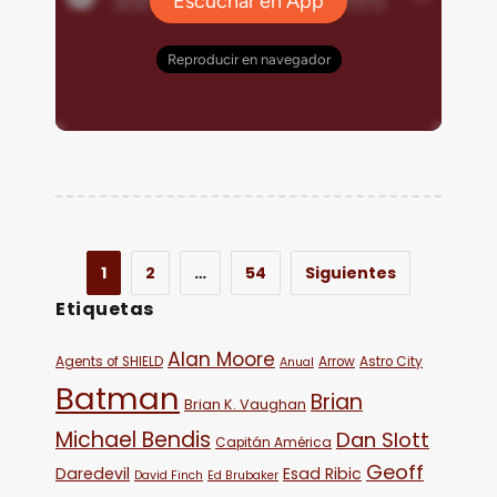
1
2
…
54
Siguientes
Etiquetas
Alan Moore
Agents of SHIELD
Arrow
Astro City
Anual
Batman
Brian
Brian K. Vaughan
Michael Bendis
Dan Slott
Capitán América
Geoff
Daredevil
Esad Ribic
David Finch
Ed Brubaker