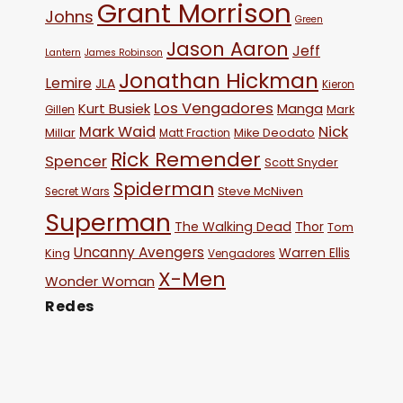
Grant Morrison
Johns
Green
Jason Aaron
Jeff
Lantern
James Robinson
Jonathan Hickman
Lemire
JLA
Kieron
Los Vengadores
Kurt Busiek
Manga
Mark
Gillen
Mark Waid
Nick
Millar
Mike Deodato
Matt Fraction
Rick Remender
Spencer
Scott Snyder
Spiderman
Steve McNiven
Secret Wars
Superman
The Walking Dead
Thor
Tom
Uncanny Avengers
Warren Ellis
King
Vengadores
X-Men
Wonder Woman
Redes