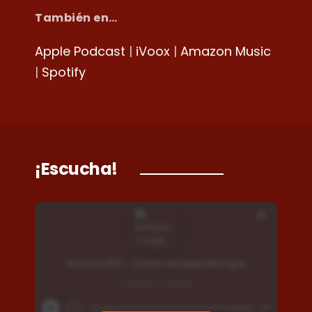
También en…
Apple Podcast
|
iVoox
|
Amazon Music
|
Spotify
¡Escucha!