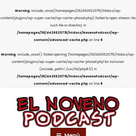
Warning
: include_once(/homepages/39/d426520715/htdocs/wp-
content/plugins/wp-super-cache/wp-cache-phase1.php): Failed to open stream: No
such file or directory in
/homepages/39/d426520715/htdocs/NovenoPodcast/wp-
content/advanced-cache.php
on line
8
Warning
: include_once(): Failed opening '/homepages/39/d426520715/htdocs/wp-
content/plugins/wp-super-cache/wp-cache-phase1.php' for inclusion
(include_path='.:/usr/lib/php8.5') in
/homepages/39/d426520715/htdocs/NovenoPodcast/wp-
content/advanced-cache.php
on line
8
Menú