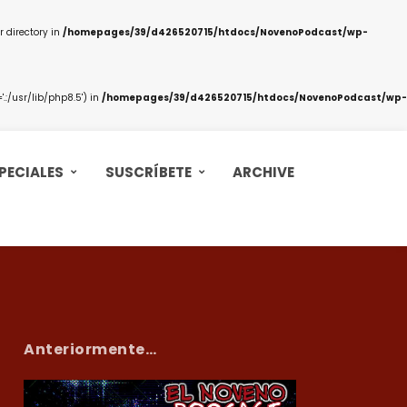
 directory in
/homepages/39/d426520715/htdocs/NovenoPodcast/wp-
:/usr/lib/php8.5') in
/homepages/39/d426520715/htdocs/NovenoPodcast/wp-
PECIALES
SUSCRÍBETE
ARCHIVE
Anteriormente…