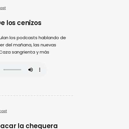
ast
e los cenizos
ulan los podcasts hablando de
ujer del mañana, las nuevas
 Caza sangrienta y más
cast
acar la chequera