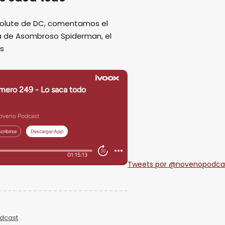
solute de DC, comentamos el
pa de Asombroso Spiderman, el
ás
Tweets por @novenopodca
dcast