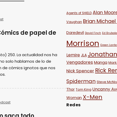
Alan Moor
Agents of SHIELD
st
Brian Michael
Vaughan
Cómics de papel de
Daredevil
David Finch
Ed Brubak
Morrison
Green Lante
Jonathan
to) 250. La actualidad nos ha
Lemire
JLA
 no solo hablamos de lo de
Vengadores
Manga
Mark 
n de cómics ignotos que nos
Rick R
Nick Spencer
os.
Spiderman
Steve McNi
Uncanny Av
Thor
Tom King
X-Men
Woman
odcast
Redes
o saca todo