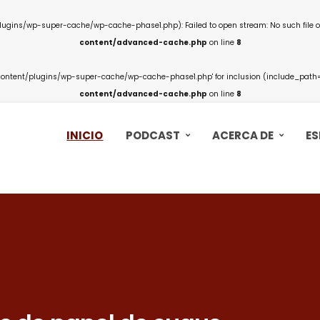
ins/wp-super-cache/wp-cache-phase1.php): Failed to open stream: No such file or
content/advanced-cache.php
on line
8
ntent/plugins/wp-super-cache/wp-cache-phase1.php' for inclusion (include_path='.
content/advanced-cache.php
on line
8
INICIO
PODCAST
ACERCA DE
ES