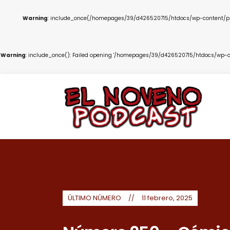
Warning
: include_once(/homepages/39/d426520715/htdocs/wp-content/plug
Warning
: include_once(): Failed opening '/homepages/39/d426520715/htdocs/wp-co
ÚLTIMO NÚMERO
11 febrero, 2025