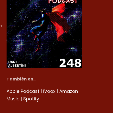
e
También en…
Apple Podcast
|
iVoox
|
Amazon
Music
|
Spotify