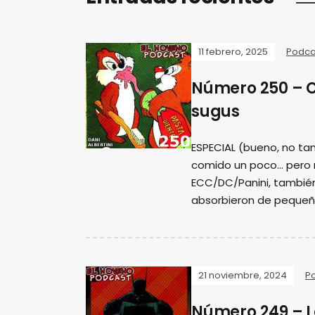
11 febrero, 2025
Podca
Número 250 – 
sugus
ESPECIAL (bueno, no tan
comido un poco... pero
ECC/DC/Panini, tambié
absorbieron de pequeñ
21 noviembre, 2024
P
Número 249 – L