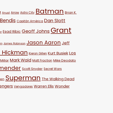
Batman
e
Brian K.
Arrow
Astro City
Anual
 Bendis
Dan Slott
Capitán América
Grant
Geoff Johns
Esad Ribic
er
Jason Aaron
Jeff
rn
James Robinson
 Hickman
Los
Kurt Busiek
Kieron Gillen
Mark Waid
Millar
Mike Deodato
Matt Fraction
emender
Scott Snyder
Secret Wars
Superman
The Walking Dead
ven
engers
Wonder
Warren Ellis
Vengadores