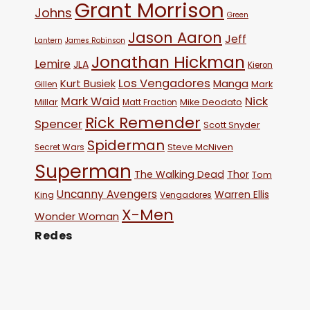
Grant Morrison
Johns
Green
Jason Aaron
Jeff
Lantern
James Robinson
Jonathan Hickman
Lemire
JLA
Kieron
Los Vengadores
Kurt Busiek
Manga
Mark
Gillen
Mark Waid
Nick
Millar
Mike Deodato
Matt Fraction
Rick Remender
Spencer
Scott Snyder
Spiderman
Steve McNiven
Secret Wars
Superman
The Walking Dead
Thor
Tom
Uncanny Avengers
Warren Ellis
King
Vengadores
X-Men
Wonder Woman
Redes