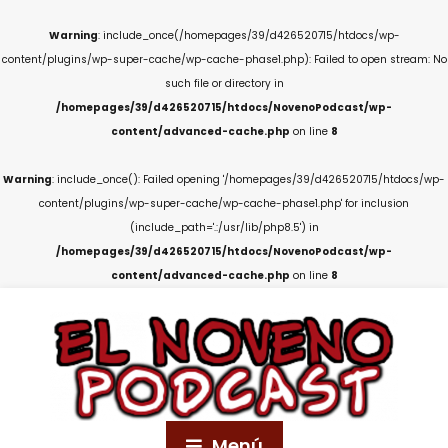
Warning
: include_once(/homepages/39/d426520715/htdocs/wp-
content/plugins/wp-super-cache/wp-cache-phase1.php): Failed to open stream: No
such file or directory in
/homepages/39/d426520715/htdocs/NovenoPodcast/wp-
content/advanced-cache.php
on line
8
Warning
: include_once(): Failed opening '/homepages/39/d426520715/htdocs/wp-
content/plugins/wp-super-cache/wp-cache-phase1.php' for inclusion
(include_path='.:/usr/lib/php8.5') in
/homepages/39/d426520715/htdocs/NovenoPodcast/wp-
content/advanced-cache.php
on line
8
Menú