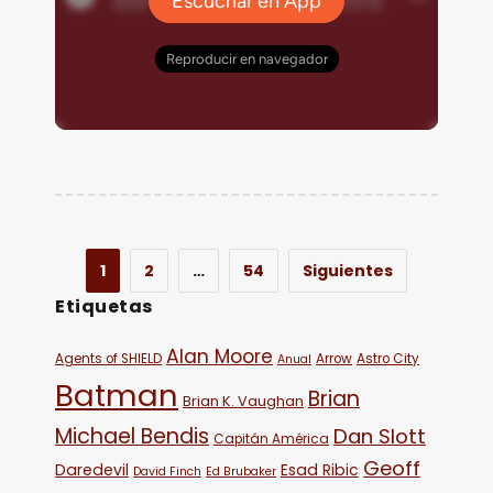
1
2
…
54
Siguientes
Etiquetas
Alan Moore
Agents of SHIELD
Arrow
Astro City
Anual
Batman
Brian
Brian K. Vaughan
Michael Bendis
Dan Slott
Capitán América
Geoff
Daredevil
Esad Ribic
David Finch
Ed Brubaker