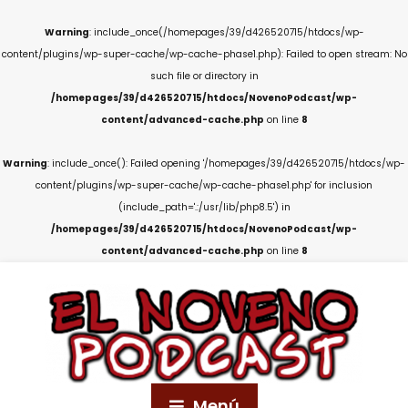
Warning
: include_once(/homepages/39/d426520715/htdocs/wp-
content/plugins/wp-super-cache/wp-cache-phase1.php): Failed to open stream: No
such file or directory in
/homepages/39/d426520715/htdocs/NovenoPodcast/wp-
content/advanced-cache.php
on line
8
Warning
: include_once(): Failed opening '/homepages/39/d426520715/htdocs/wp-
content/plugins/wp-super-cache/wp-cache-phase1.php' for inclusion
(include_path='.:/usr/lib/php8.5') in
/homepages/39/d426520715/htdocs/NovenoPodcast/wp-
content/advanced-cache.php
on line
8
Menú