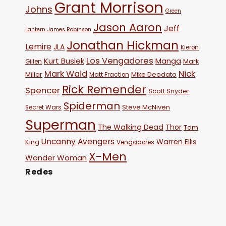
Grant Morrison
Johns
Green
Jason Aaron
Jeff
Lantern
James Robinson
Jonathan Hickman
Lemire
JLA
Kieron
Los Vengadores
Kurt Busiek
Manga
Mark
Gillen
Mark Waid
Nick
Millar
Mike Deodato
Matt Fraction
Rick Remender
Spencer
Scott Snyder
Spiderman
Steve McNiven
Secret Wars
Superman
The Walking Dead
Thor
Tom
Uncanny Avengers
Warren Ellis
King
Vengadores
X-Men
Wonder Woman
Redes