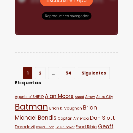
1
2
…
54
Siguientes
Etiquetas
Alan Moore
Agents of SHIELD
Arrow
Astro City
Anual
Batman
Brian
Brian K. Vaughan
Michael Bendis
Dan Slott
Capitán América
Geoff
Daredevil
Esad Ribic
David Finch
Ed Brubaker