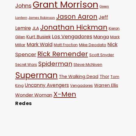
Grant Morrison
Johns
Green
Jason Aaron
Jeff
Lantern
James Robinson
Jonathan Hickman
Lemire
JLA
Kieron
Los Vengadores
Kurt Busiek
Manga
Mark
Gillen
Mark Waid
Nick
Millar
Mike Deodato
Matt Fraction
Rick Remender
Spencer
Scott Snyder
Spiderman
Steve McNiven
Secret Wars
Superman
The Walking Dead
Thor
Tom
Uncanny Avengers
Warren Ellis
King
Vengadores
X-Men
Wonder Woman
Redes