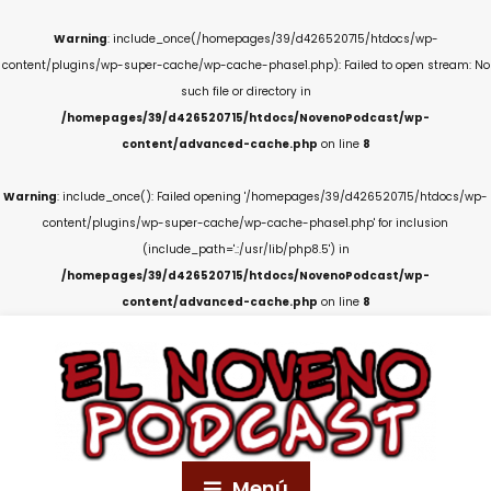
Warning
: include_once(/homepages/39/d426520715/htdocs/wp-
content/plugins/wp-super-cache/wp-cache-phase1.php): Failed to open stream: No
such file or directory in
/homepages/39/d426520715/htdocs/NovenoPodcast/wp-
content/advanced-cache.php
on line
8
Warning
: include_once(): Failed opening '/homepages/39/d426520715/htdocs/wp-
content/plugins/wp-super-cache/wp-cache-phase1.php' for inclusion
(include_path='.:/usr/lib/php8.5') in
/homepages/39/d426520715/htdocs/NovenoPodcast/wp-
content/advanced-cache.php
on line
8
Menú