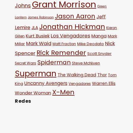
Grant Morrison
Johns
Green
Jason Aaron
Jeff
Lantern
James Robinson
Jonathan Hickman
Lemire
JLA
Kieron
Los Vengadores
Kurt Busiek
Manga
Mark
Gillen
Mark Waid
Nick
Millar
Mike Deodato
Matt Fraction
Rick Remender
Spencer
Scott Snyder
Spiderman
Steve McNiven
Secret Wars
Superman
The Walking Dead
Thor
Tom
Uncanny Avengers
Warren Ellis
King
Vengadores
X-Men
Wonder Woman
Redes