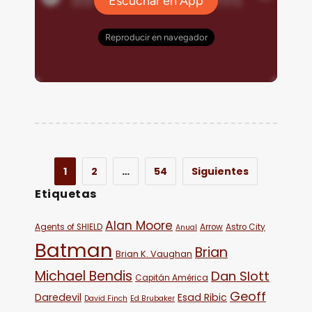
1
2
…
54
Siguientes
Etiquetas
Alan Moore
Agents of SHIELD
Arrow
Astro City
Anual
Batman
Brian
Brian K. Vaughan
Michael Bendis
Dan Slott
Capitán América
Geoff
Daredevil
Esad Ribic
David Finch
Ed Brubaker