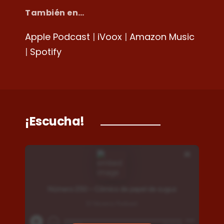
También en…
Apple Podcast
|
iVoox
|
Amazon Music
|
Spotify
¡Escucha!