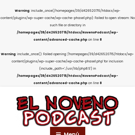
Warning
: include_once(/homepages/39/d426520715/htdocs/wp-
content/plugins/wp-super-cache/wp-cache-phase1.php): Failed to open stream: No
such file or directory in
/homepages/39/d426520715/htdocs/NovenoPodcast/wp-
content/advanced-cache.php
on line
8
Warning
: include_once(): Failed opening '/homepages/39/d426520715/htdocs/wp-
content/plugins/wp-super-cache/wp-cache-phase1.php' for inclusion
(include_path='.:/usr/lib/php8.5') in
/homepages/39/d426520715/htdocs/NovenoPodcast/wp-
content/advanced-cache.php
on line
8
Menú