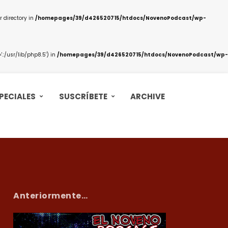
 directory in
/homepages/39/d426520715/htdocs/NovenoPodcast/wp-
:/usr/lib/php8.5') in
/homepages/39/d426520715/htdocs/NovenoPodcast/wp-
PECIALES
SUSCRÍBETE
ARCHIVE
Anteriormente…