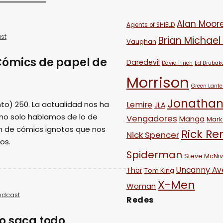
Alan Moor
Agents of SHIELD
st
Brian Michael
Vaughan
Cómics de papel de
Daredevil
David Finch
Ed Brubak
Morrison
Green Lante
Jonathan
to) 250. La actualidad nos ha
Lemire
JLA
 no solo hablamos de lo de
Vengadores
Manga
Mark 
n de cómics ignotos que nos
Rick R
Nick Spencer
os.
Spiderman
Steve McNi
Uncanny Av
Thor
Tom King
X-Men
Woman
odcast
Redes
o saca todo