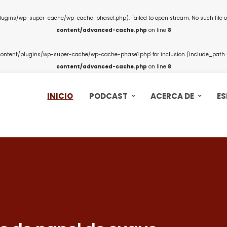
ins/wp-super-cache/wp-cache-phase1.php): Failed to open stream: No such file or
content/advanced-cache.php
on line
8
ntent/plugins/wp-super-cache/wp-cache-phase1.php' for inclusion (include_path='.
content/advanced-cache.php
on line
8
INICIO
PODCAST
ACERCA DE
ES