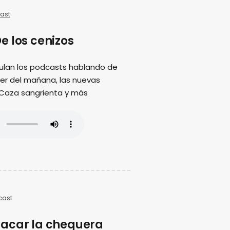
ast
e los cenizos
ulan los podcasts hablando de
ujer del mañana, las nuevas
 Caza sangrienta y más
cast
acar la chequera