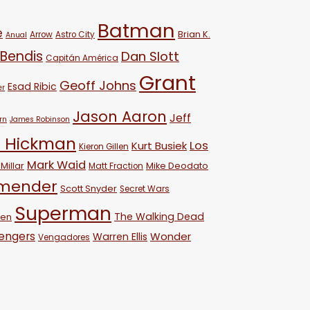
Batman
e
Brian K.
Arrow
Astro City
Anual
 Bendis
Dan Slott
Capitán América
Grant
Geoff Johns
Esad Ribic
er
Jason Aaron
Jeff
rn
James Robinson
 Hickman
Los
Kurt Busiek
Kieron Gillen
Mark Waid
Millar
Mike Deodato
Matt Fraction
emender
Scott Snyder
Secret Wars
Superman
The Walking Dead
ven
engers
Wonder
Warren Ellis
Vengadores