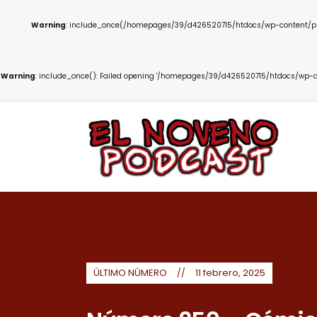
Warning
: include_once(/homepages/39/d426520715/htdocs/wp-content/plug
Warning
: include_once(): Failed opening '/homepages/39/d426520715/htdocs/wp-co
ÚLTIMO NÚMERO
11 febrero, 2025