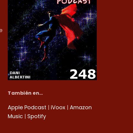
e
También en…
Apple Podcast
|
iVoox
|
Amazon
Music
|
Spotify