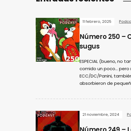
11 febrero, 2025
Podca
Número 250 – 
sugus
ESPECIAL (bueno, no tan
comido un poco... pero
ECC/DC/Panini, tambié
absorbieron de pequeñ
21 noviembre, 2024
P
Número 249 – L