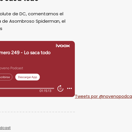
solute de DC, comentamos el
pa de Asombroso Spiderman, el
ás
Tweets por @novenopodca
dcast