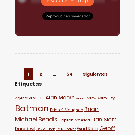
1
2
…
54
Siguientes
Etiquetas
Alan Moore
Agents of SHIELD
Arrow
Astro City
Anual
Batman
Brian
Brian K. Vaughan
Michael Bendis
Dan Slott
Capitán América
Geoff
Daredevil
Esad Ribic
David Finch
Ed Brubaker