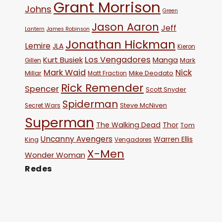
Grant Morrison
Johns
Green
Jason Aaron
Jeff
Lantern
James Robinson
Jonathan Hickman
Lemire
JLA
Kieron
Los Vengadores
Kurt Busiek
Manga
Mark
Gillen
Mark Waid
Nick
Millar
Mike Deodato
Matt Fraction
Rick Remender
Spencer
Scott Snyder
Spiderman
Steve McNiven
Secret Wars
Superman
The Walking Dead
Thor
Tom
Uncanny Avengers
Warren Ellis
King
Vengadores
X-Men
Wonder Woman
Redes