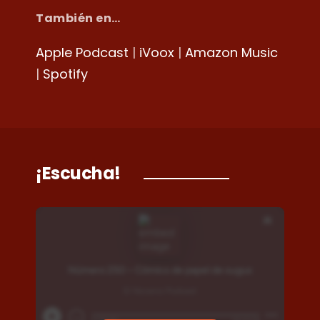
También en…
Apple Podcast
|
iVoox
|
Amazon Music
|
Spotify
¡Escucha!