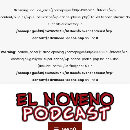
Warning
: include_once(/homepages/39/d426520715/htdocs/wp-
content/plugins/wp-super-cache/wp-cache-phase1.php): Failed to open stream: No
such file or directory in
/homepages/39/d426520715/htdocs/NovenoPodcast/wp-
content/advanced-cache.php
on line
8
Warning
: include_once(): Failed opening '/homepages/39/d426520715/htdocs/wp-
content/plugins/wp-super-cache/wp-cache-phase1.php' for inclusion
(include_path='.:/usr/lib/php8.5') in
/homepages/39/d426520715/htdocs/NovenoPodcast/wp-
content/advanced-cache.php
on line
8
Menú