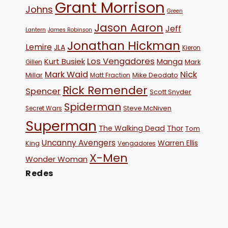
Grant Morrison
Johns
Green
Jason Aaron
Jeff
Lantern
James Robinson
Jonathan Hickman
Lemire
JLA
Kieron
Los Vengadores
Kurt Busiek
Manga
Mark
Gillen
Mark Waid
Nick
Millar
Mike Deodato
Matt Fraction
Rick Remender
Spencer
Scott Snyder
Spiderman
Steve McNiven
Secret Wars
Superman
The Walking Dead
Thor
Tom
Uncanny Avengers
Warren Ellis
King
Vengadores
X-Men
Wonder Woman
Redes